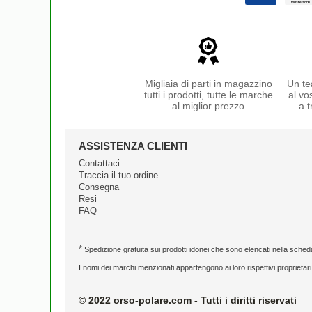
Migliaia di parti in magazzino
Un te
tutti i prodotti, tutte le marche
al vo
al miglior prezzo
a t
ASSISTENZA CLIENTI
Contattaci
Traccia il tuo ordine
Consegna
Resi
FAQ
*
Spedizione gratuita sui prodotti idonei che sono elencati nella sched
I nomi dei marchi menzionati appartengono ai loro rispettivi proprietari
© 2022 orso-polare.com - Tutti i diritti riservati