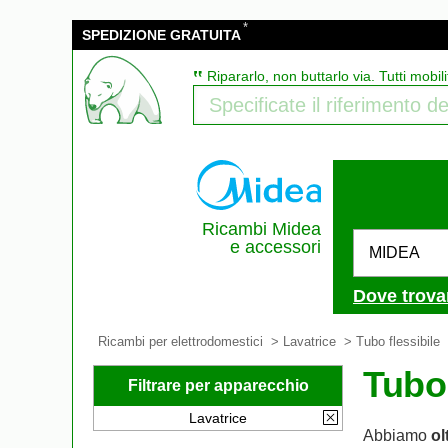
*
SPEDIZIONE GRATUITA
‟
Ripararlo, non buttarlo via. Tutti mobili
Ricambi Midea
e accessori
MIDEA
Dove trova
Ricambi per elettrodomestici
>
Lavatrice
>
Tubo flessibile
Tubo 
Filtrare per apparecchio
Lavatrice
Abbiamo
ol