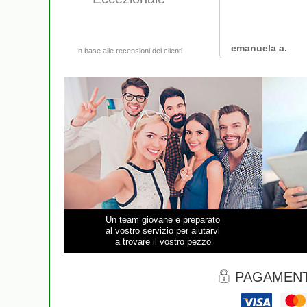
Un team giovane e preparato
al vostro servizio per aiutarvi
a trovare il vostro pezzo
PAGAMENT