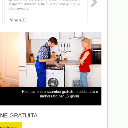
Restituzione e scambio gratuito: soddisfatto o
rimborsato per 15 giorni.
NE GRATUITA