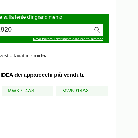
re sulla lente d'ingrandimento
Dove trovare il riferimento della vostra lavatrice
vostra lavatrice
midea
.
 MIDEA dei apparecchi più venduti.
MWK714A3
MWK914A3