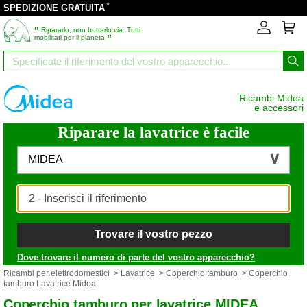
*
SPEDIZIONE GRATUITA
‟
Ripararlo, non buttarlo via. Tutti
”
mobilitati per il pianeta
Ricambi Midea
e accessori
Riparare la lavatrice è facile
MIDEA
Trovare il vostro pezzo
Dove trovare il numero di parte del vostro apparecchio?
Ricambi per elettrodomestici
>
Lavatrice
>
Coperchio tamburo
> Coperchio
tamburo Lavatrice Midea
Coperchio tamburo per lavatrice MIDEA