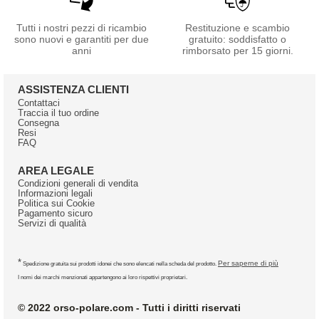
Tutti i nostri pezzi di ricambio
Restituzione e scambio
sono nuovi e garantiti per due
gratuito: soddisfatto o
anni
rimborsato per 15 giorni.
ASSISTENZA CLIENTI
Contattaci
Traccia il tuo ordine
Consegna
Resi
FAQ
AREA LEGALE
Condizioni generali di vendita
Informazioni legali
Politica sui Cookie
Pagamento sicuro
Servizi di qualità
*
Per saperne di più
Spedizione gratuita sui prodotti idonei che sono elencati nella scheda del prodotto.
I nomi dei marchi menzionati appartengono ai loro rispettivi proprietari.
© 2022 orso-polare.com - Tutti i diritti riservati