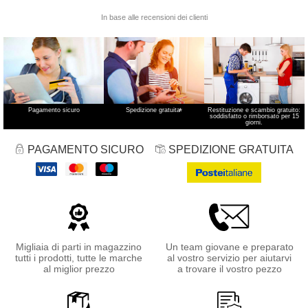
Pagamento sicuro
Spedizione gratuita
*
Restituzione e scambio gratuito:
soddisfatto o rimborsato per 15
giorni.
PAGAMENTO SICURO
SPEDIZIONE GRATUITA
Migliaia di parti in magazzino
Un team giovane e preparato
tutti i prodotti, tutte le marche
al vostro servizio per aiutarvi
al miglior prezzo
a trovare il vostro pezzo