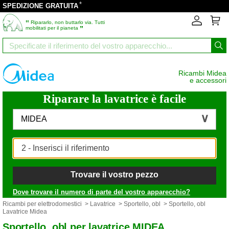
*
SPEDIZIONE GRATUITA
‟
Ripararlo, non buttarlo via. Tutti
”
mobilitati per il pianeta
Ricambi Midea
e accessori
Riparare la lavatrice è facile
MIDEA
Trovare il vostro pezzo
Dove trovare il numero di parte del vostro apparecchio?
Ricambi per elettrodomestici
>
Lavatrice
>
Sportello, obl
> Sportello, obl
Lavatrice Midea
Sportello, obl per lavatrice MIDEA