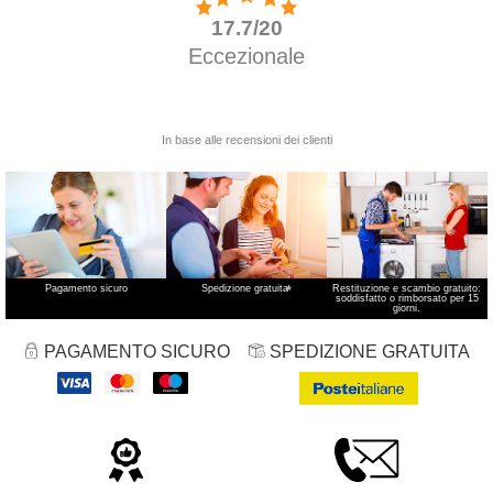
Pagamento sicuro
Spedizione gratuita
*
Restituzione e scambio gratuito:
soddisfatto o rimborsato per 15
giorni.
PAGAMENTO SICURO
SPEDIZIONE GRATUITA