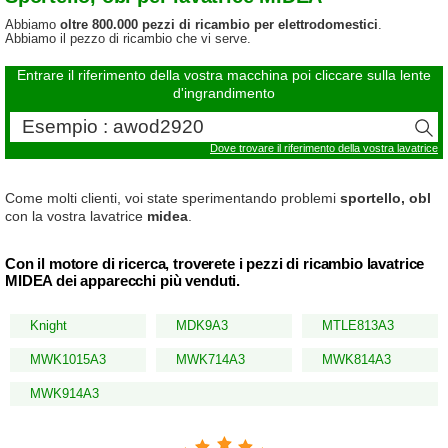
Abbiamo
oltre 800.000 pezzi di ricambio per elettrodomestici
.
Abbiamo il pezzo di ricambio che vi serve.
Entrare il riferimento della vostra macchina poi cliccare sulla lente
d'ingrandimento
Dove trovare il riferimento della vostra lavatrice
Come molti clienti, voi state sperimentando problemi
sportello, obl
con la vostra lavatrice
midea
.
Con il motore di ricerca, troverete i pezzi di ricambio lavatrice
MIDEA dei apparecchi più venduti.
Knight
MDK9A3
MTLE813A3
MWK1015A3
MWK714A3
MWK814A3
MWK914A3