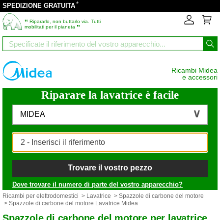
*
SPEDIZIONE GRATUITA
‟
Ripararlo, non buttarlo via. Tutti
”
mobilitati per il pianeta
Ricambi Midea
e accessori
Riparare la lavatrice è facile
MIDEA
Trovare il vostro pezzo
Dove trovare il numero di parte del vostro apparecchio?
Ricambi per elettrodomestici
>
Lavatrice
>
Spazzole di carbone del motore
> Spazzole di carbone del motore Lavatrice Midea
Spazzole di carbone del motore per lavatrice