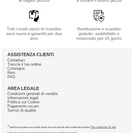
al miglior prezzo
a trovare il vostro pezzo
Tutti i nostri pezzi di ricambio
Restituzione e scambio
sono nuovi e garantiti per due
gratuito: soddisfatto o
anni
rimborsato per 15 giorni.
ASSISTENZA CLIENTI
Contattaci
Traccia il tuo ordine
Consegna
Resi
FAQ
AREA LEGALE
Condizioni generali di vendita
Informazioni legali
Politica sui Cookie
Pagamento sicuro
Servizi di qualità
*
Per saperne di più
Spedizione gratuita sui prodotti idonei che sono elencati nella scheda del prodotto.
I nomi dei marchi menzionati appartengono ai loro rispettivi proprietari.