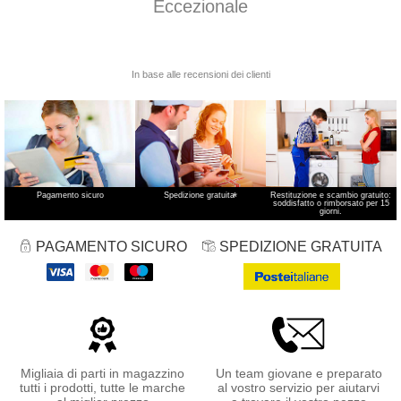
Pagamento sicuro
Spedizione gratuita
*
Restituzione e scambio gratuito:
soddisfatto o rimborsato per 15
giorni.
PAGAMENTO SICURO
SPEDIZIONE GRATUITA
Migliaia di parti in magazzino
Un team giovane e preparato
tutti i prodotti, tutte le marche
al vostro servizio per aiutarvi