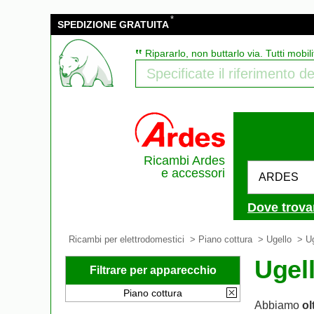
*
SPEDIZIONE GRATUITA
‟
Ripararlo, non buttarlo via. Tutti mobili
Ricambi Ardes
e accessori
ARDES
Dove trova
Ricambi per elettrodomestici
>
Piano cottura
>
Ugello
> Ug
Ugel
Filtrare per apparecchio
Piano cottura
Abbiamo
ol