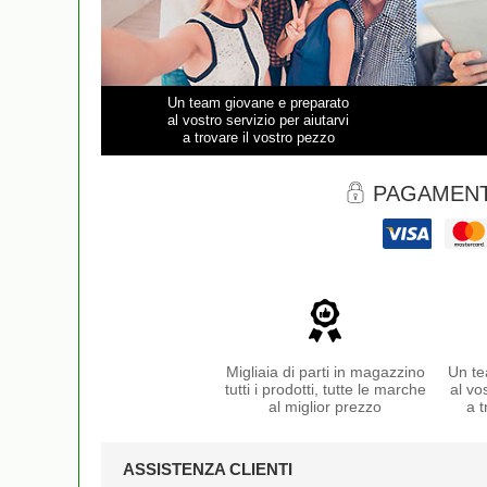
Un team giovane e preparato
al vostro servizio per aiutarvi
a trovare il vostro pezzo
PAGAMENT
Migliaia di parti in magazzino
Un te
tutti i prodotti, tutte le marche
al vo
al miglior prezzo
a t
ASSISTENZA CLIENTI