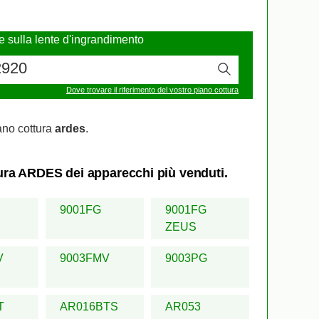
re sulla lente d'ingrandimento
Dove trovare il riferimento del vostro piano cottura
ano cottura
ardes
.
ttura ARDES dei apparecchi più venduti.
9001FG
9001FG
ZEUS
V
9003FMV
9003PG
T
AR016BTS
AR053