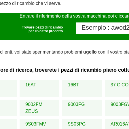
pezzo di ricambio che vi serve.
Entrare il riferimento della vostra macchina poi clicca
Trovare pezzi di ricambio
per il vostro prodotto
clienti, voi state sperimentando problemi
ugello
con il vostro pi
ore di ricerca, troverete i pezzi di ricambio piano co
16AT
16BT
37 CICO
9002FM
9003FG
9003FG
ZEUS
9S03FMV
9S03PG
AR016A