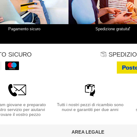
*
Pagamento sicuro
Spedizione gratuita
O SICURO
SPEDIZIO
am giovane e preparato
Tutti i nostri pezzi di ricambio sono
stro servizio per aiutarvi
nuovi e garantiti per due anni
rovare il vostro pezzo
AREA LEGALE