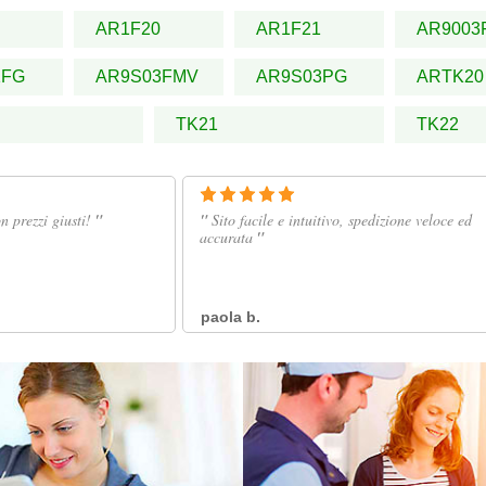
AR1F20
AR1F21
AR9003
1FG
AR9S03FMV
AR9S03PG
ARTK20
TK21
TK22