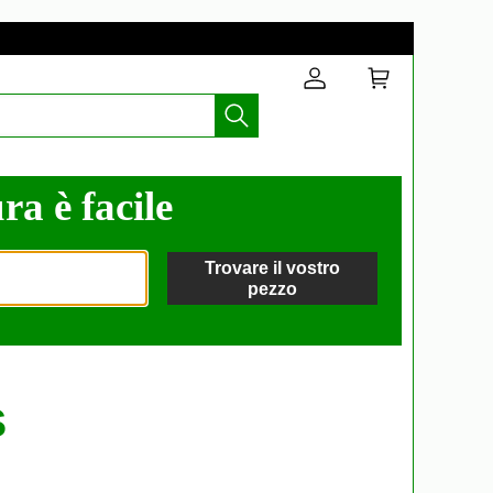
ra è facile
Trovare il vostro
pezzo
S