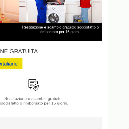
Restituzione e scambio gratuito: soddisfatto o
rimborsato per 15 giorni.
NE GRATUITA
Restituzione e scambio gratuito:
soddisfatto o rimborsato per 15 giorni.