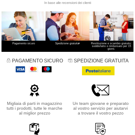
Pagamento sicuro
Spedizione gratuita
*
Restituzione e scambio gratuito:
soddisfatto o rimborsato per 15
giorni.
PAGAMENTO SICURO
SPEDIZIONE GRATUITA
Migliaia di parti in magazzino
Un team giovane e preparato
tutti i prodotti, tutte le marche
al vostro servizio per aiutarvi
al miglior prezzo
a trovare il vostro pezzo