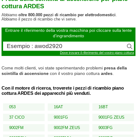
cottura ARDES
Abbiamo
oltre 800.000 pezzi di ricambio per elettrodomestici
.
Abbiamo il pezzo di ricambio che vi serve.
Entrare il riferimento della vostra macchina poi cliccare sulla lente
d'ingrandimento
Dove trovare il riferimento del vostro piano cottura
Come molti clienti, voi state sperimentando problemi
presa della
scintilla di accensione
con il vostro piano cottura
ardes
.
Con il motore di ricerca, troverete i pezzi di ricambio piano
cottura ARDES dei apparecchi più venduti.
053
16AT
16BT
37 CICO
9001FG
9001FG ZEUS
9002FM
9002FM ZEUS
9003FG