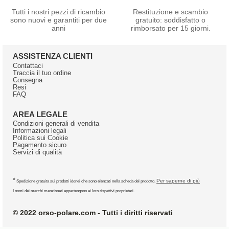
Tutti i nostri pezzi di ricambio
Restituzione e scambio
sono nuovi e garantiti per due
gratuito: soddisfatto o
anni
rimborsato per 15 giorni.
ASSISTENZA CLIENTI
Contattaci
Traccia il tuo ordine
Consegna
Resi
FAQ
AREA LEGALE
Condizioni generali di vendita
Informazioni legali
Politica sui Cookie
Pagamento sicuro
Servizi di qualità
*
Per saperne di più
Spedizione gratuita sui prodotti idonei che sono elencati nella scheda del prodotto.
I nomi dei marchi menzionati appartengono ai loro rispettivi proprietari.
© 2022 orso-polare.com - Tutti i diritti riservati