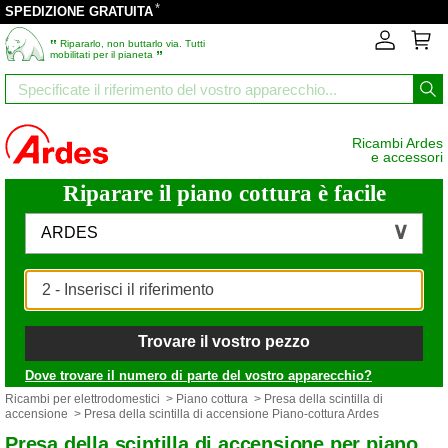
*
SPEDIZIONE GRATUITA
‟
Ripararlo, non buttarlo via. Tutti
”
mobilitati per il pianeta
Ricambi Ardes
e accessori
Riparare il piano cottura è facile
ARDES
Trovare il vostro pezzo
Dove trovare il numero di parte del vostro apparecchio?
Ricambi per elettrodomestici
>
Piano cottura
>
Presa della scintilla di
accensione
> Presa della scintilla di accensione Piano-cottura Ardes
Presa della scintilla di accensione per piano