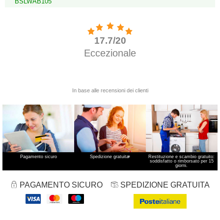
BSLWAB105
Pagamento sicuro
Spedizione gratuita
*
Restituzione e scambio gratuito:
soddisfatto o rimborsato per 15
giorni.
PAGAMENTO SICURO
SPEDIZIONE GRATUITA