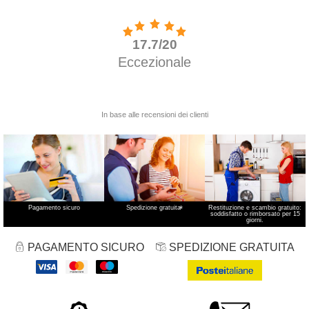
Pagamento sicuro
Spedizione gratuita
*
Restituzione e scambio gratuito:
soddisfatto o rimborsato per 15
giorni.
PAGAMENTO SICURO
SPEDIZIONE GRATUITA