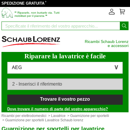
*
SPEDIZIONE GRATUITA
‟
Ripararlo, non buttarlo via. Tutti
”
mobilitati per il pianeta
Ricambi Schaub Lorenz
e accessori
Riparare la lavatrice è facile
AEG
Trovare il vostro pezzo
Dove trovare il numero di parte del vostro apparecchio?
Ricambi per elettrodomestici
>
Lavatrice
>
Guarnizione per sportelli
> Guarnizione per sportelli Lavatrice Schaub lorenz
Guarnizione per sportelli per lavatrice