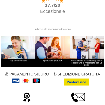
Pagamento sicuro
Spedizione gratuita
*
Restituzione e scambio gratuito:
soddisfatto o rimborsato per 15
giorni.
PAGAMENTO SICURO
SPEDIZIONE GRATUITA