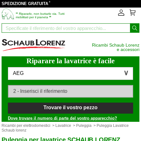
*
SPEDIZIONE GRATUITA
‟
Ripararlo, non buttarlo via. Tutti
”
mobilitati per il pianeta
Ricambi Schaub Lorenz
e accessori
Riparare la lavatrice è facile
AEG
Trovare il vostro pezzo
Dove trovare il numero di parte del vostro apparecchio?
Ricambi per elettrodomestici
>
Lavatrice
>
Puleggia
> Puleggia Lavatrice
Schaub lorenz
Puleggia per lavatrice SCHAUB LORENZ