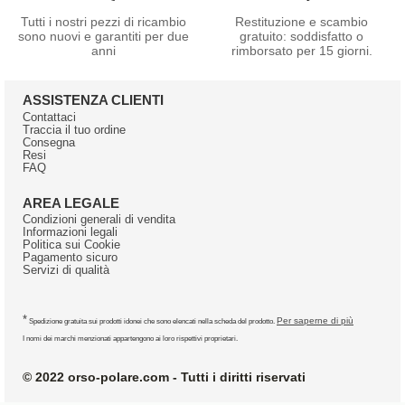
Tutti i nostri pezzi di ricambio
Restituzione e scambio
sono nuovi e garantiti per due
gratuito: soddisfatto o
anni
rimborsato per 15 giorni.
ASSISTENZA CLIENTI
Contattaci
Traccia il tuo ordine
Consegna
Resi
FAQ
AREA LEGALE
Condizioni generali di vendita
Informazioni legali
Politica sui Cookie
Pagamento sicuro
Servizi di qualità
*
Per saperne di più
Spedizione gratuita sui prodotti idonei che sono elencati nella scheda del prodotto.
I nomi dei marchi menzionati appartengono ai loro rispettivi proprietari.
© 2022 orso-polare.com - Tutti i diritti riservati