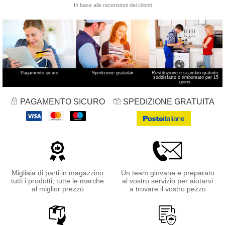
Pagamento sicuro
Spedizione gratuita
*
Restituzione e scambio gratuito:
soddisfatto o rimborsato per 15
giorni.
PAGAMENTO SICURO
SPEDIZIONE GRATUITA
Migliaia di parti in magazzino
Un team giovane e preparato
tutti i prodotti, tutte le marche
al vostro servizio per aiutarvi
al miglior prezzo
a trovare il vostro pezzo