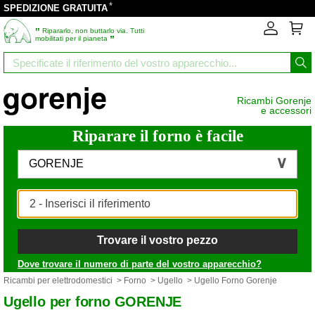
*
SPEDIZIONE GRATUITA
‟
Ripararlo, non buttarlo via. Tutti
”
mobilitati per il pianeta
Ricambi Gorenje
e accessori
Riparare il forno è facile
GORENJE
Trovare il vostro pezzo
Dove trovare il numero di parte del vostro apparecchio?
Ricambi per elettrodomestici
>
Forno
>
Ugello
> Ugello Forno Gorenje
Ugello per forno GORENJE