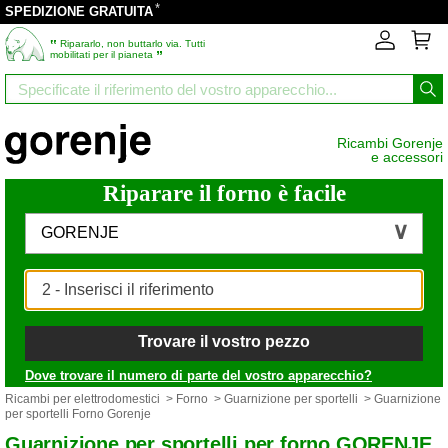
*
SPEDIZIONE GRATUITA
‟
Ripararlo, non buttarlo via. Tutti
”
mobilitati per il pianeta
Ricambi Gorenje
e accessori
Riparare il forno è facile
GORENJE
Trovare il vostro pezzo
Dove trovare il numero di parte del vostro apparecchio?
Ricambi per elettrodomestici
>
Forno
>
Guarnizione per sportelli
> Guarnizione
per sportelli Forno Gorenje
Guarnizione per sportelli per forno GORENJE