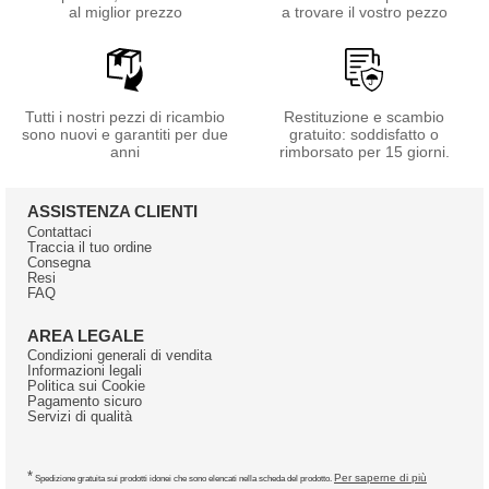
al miglior prezzo
a trovare il vostro pezzo
Tutti i nostri pezzi di ricambio
Restituzione e scambio
sono nuovi e garantiti per due
gratuito: soddisfatto o
anni
rimborsato per 15 giorni.
ASSISTENZA CLIENTI
Contattaci
Traccia il tuo ordine
Consegna
Resi
FAQ
AREA LEGALE
Condizioni generali di vendita
Informazioni legali
Politica sui Cookie
Pagamento sicuro
Servizi di qualità
*
Per saperne di più
Spedizione gratuita sui prodotti idonei che sono elencati nella scheda del prodotto.