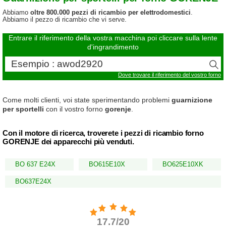
Abbiamo
oltre 800.000 pezzi di ricambio per elettrodomestici
.
Abbiamo il pezzo di ricambio che vi serve.
Entrare il riferimento della vostra macchina poi cliccare sulla lente
d'ingrandimento
Dove trovare il riferimento del vostro forno
Come molti clienti, voi state sperimentando problemi
guarnizione
per sportelli
con il vostro forno
gorenje
.
Con il motore di ricerca, troverete i pezzi di ricambio forno
GORENJE dei apparecchi più venduti.
BO 637 E24X
BO615E10X
BO625E10XK
BO637E24X