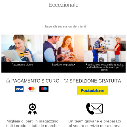
Pagamento sicuro
Spedizione gratuita
*
Restituzione e scambio gratuito:
soddisfatto o rimborsato per 15
giorni.
PAGAMENTO SICURO
SPEDIZIONE GRATUITA
Migliaia di parti in magazzino
Un team giovane e preparato
tutti i prodotti, tutte le marche
al vostro servizio per aiutarvi