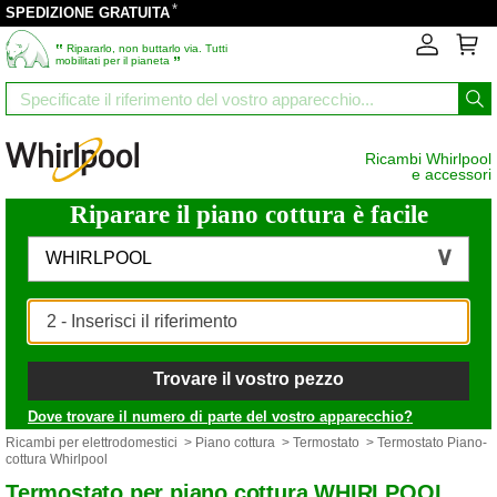
*
SPEDIZIONE GRATUITA
‟
Ripararlo, non buttarlo via. Tutti
”
mobilitati per il pianeta
Ricambi Whirlpool
e accessori
Riparare il piano cottura è facile
WHIRLPOOL
Trovare il vostro pezzo
Dove trovare il numero di parte del vostro apparecchio?
Ricambi per elettrodomestici
>
Piano cottura
>
Termostato
> Termostato Piano-
cottura Whirlpool
Termostato per piano cottura WHIRLPOOL