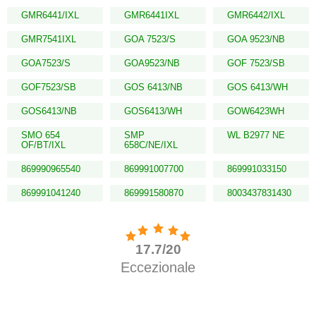
GMR6441/IXL
GMR6441IXL
GMR6442/IXL
GMR7541IXL
GOA 7523/S
GOA 9523/NB
GOA7523/S
GOA9523/NB
GOF 7523/SB
GOF7523/SB
GOS 6413/NB
GOS 6413/WH
GOS6413/NB
GOS6413/WH
GOW6423WH
SMO 654
SMP
WL B2977 NE
OF/BT/IXL
658C/NE/IXL
869990965540
869991007700
869991033150
869991041240
869991580870
8003437831430