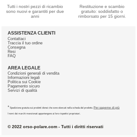
Tutti i nostri pezzi di ricambio
Restituzione e scambio
sono nuovi e garantiti per due
gratuito: soddisfatto o
anni
rimborsato per 15 giorni.
ASSISTENZA CLIENTI
Contattaci
Traccia il tuo ordine
Consegna
Resi
FAQ
AREA LEGALE
Condizioni generali di vendita
Informazioni legali
Politica sui Cookie
Pagamento sicuro
Servizi di qualità
*
Per saperne di più
Spedizione gratuita sui prodotti idonei che sono elencati nella scheda del prodotto.
I nomi dei marchi menzionati appartengono ai loro rispettivi proprietari.
© 2022 orso-polare.com - Tutti i diritti riservati