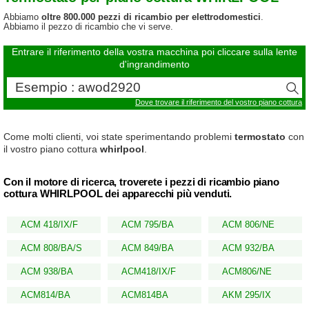
Abbiamo
oltre 800.000 pezzi di ricambio per elettrodomestici
.
Abbiamo il pezzo di ricambio che vi serve.
Entrare il riferimento della vostra macchina poi cliccare sulla lente
d'ingrandimento
Dove trovare il riferimento del vostro piano cottura
Come molti clienti, voi state sperimentando problemi
termostato
con
il vostro piano cottura
whirlpool
.
Con il motore di ricerca, troverete i pezzi di ricambio piano
cottura WHIRLPOOL dei apparecchi più venduti.
ACM 418/IX/F
ACM 795/BA
ACM 806/NE
ACM 808/BA/S
ACM 849/BA
ACM 932/BA
ACM 938/BA
ACM418/IX/F
ACM806/NE
ACM814/BA
ACM814BA
AKM 295/IX