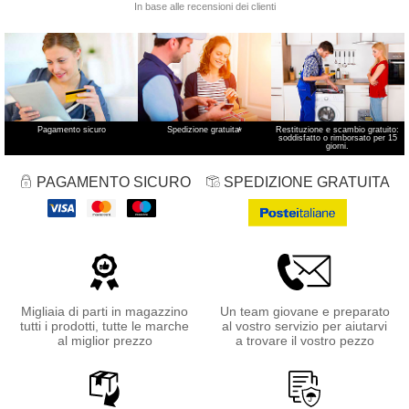
Pagamento sicuro
Spedizione gratuita
*
Restituzione e scambio gratuito:
soddisfatto o rimborsato per 15
giorni.
PAGAMENTO SICURO
SPEDIZIONE GRATUITA
Migliaia di parti in magazzino
Un team giovane e preparato
tutti i prodotti, tutte le marche
al vostro servizio per aiutarvi
al miglior prezzo
a trovare il vostro pezzo