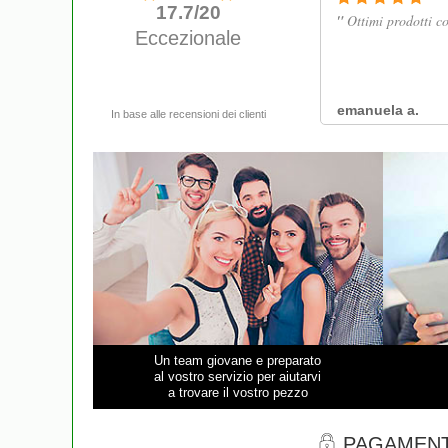
Un team giovane e preparato
al vostro servizio per aiutarvi
a trovare il vostro pezzo
PAGAMENT