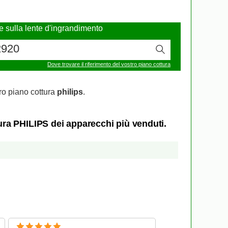
re sulla lente d'ingrandimento
Dove trovare il riferimento del vostro piano cottura
ro piano cottura
philips
.
tura PHILIPS dei apparecchi più venduti.