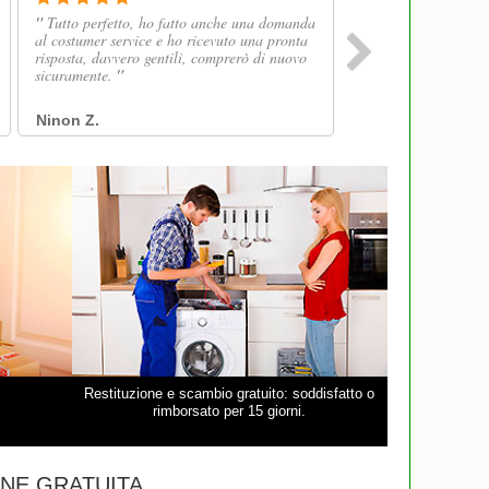
Restituzione e scambio gratuito: soddisfatto o
rimborsato per 15 giorni.
NE GRATUITA