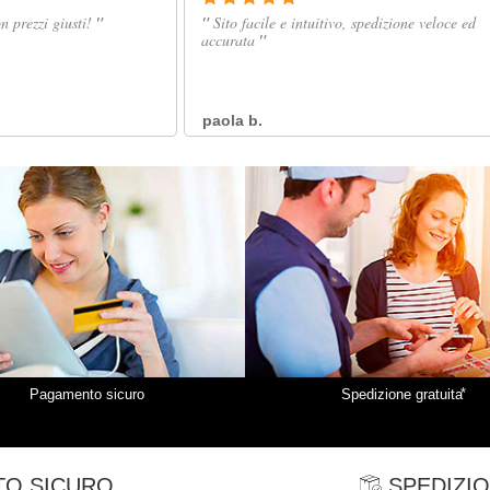
*
Pagamento sicuro
Spedizione gratuita
O SICURO
SPEDIZIO