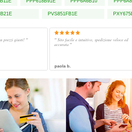
B11E
PPP618B91E
PPP6A6B10
PPP6A8
6B21E
PVS851FB1E
PXY675