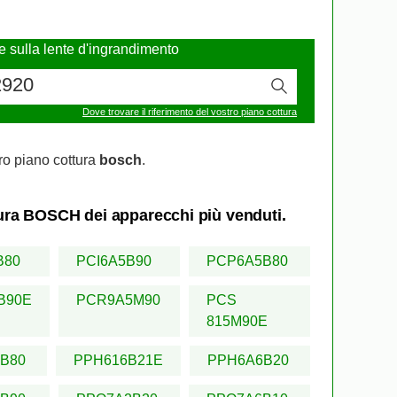
re sulla lente d'ingrandimento
Dove trovare il riferimento del vostro piano cottura
ro piano cottura
bosch
.
ttura BOSCH dei apparecchi più venduti.
B80
PCI6A5B90
PCP6A5B80
B90E
PCR9A5M90
PCS
815M90E
B80
PPH616B21E
PPH6A6B20