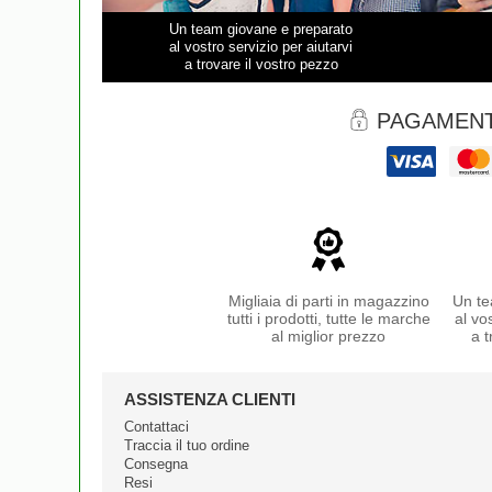
Un team giovane e preparato
al vostro servizio per aiutarvi
a trovare il vostro pezzo
PAGAMENT
Migliaia di parti in magazzino
Un te
tutti i prodotti, tutte le marche
al vo
al miglior prezzo
a t
ASSISTENZA CLIENTI
Contattaci
Traccia il tuo ordine
Consegna
Resi