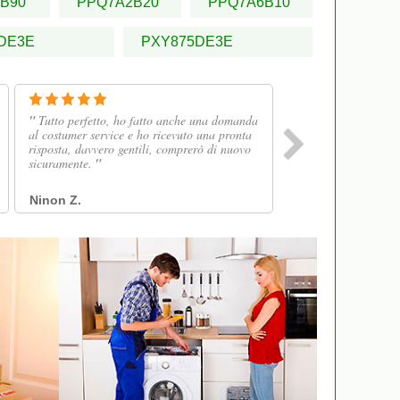
B90
PPQ7A2B20
PPQ7A6B10
DE3E
PXY875DE3E