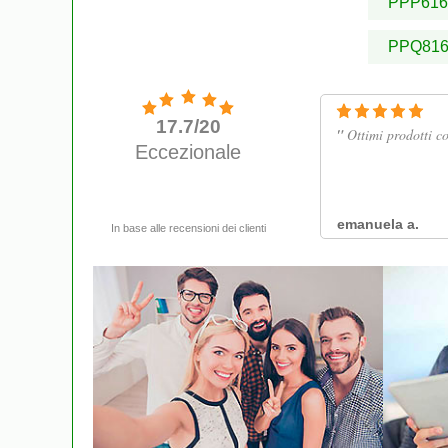
PPP616
PPQ81