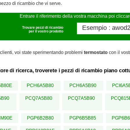
pezzo di ricambio che vi serve.
Entrare il riferimento della vostra macchina poi clicca
Trovare pezzi di ricambio
per il vostro prodotto
clienti, voi state sperimentando problemi
termostato
con il vost
ore di ricerca, troverete i pezzi di ricambio piano co
5B80E
PCH6A5B80
PCH6A5B90
PCI6A5
5B90
PCQ7A5B80
PCQ7A5B90
PCQ815
5M90E
PGP6B2B80
PGP6B5B85
PGP6B6