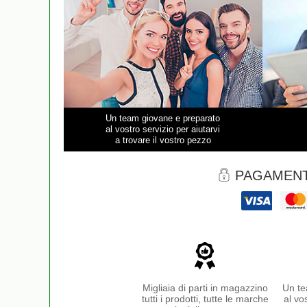
Un team giovane e preparato
al vostro servizio per aiutarvi
a trovare il vostro pezzo
PAGAMENT
Migliaia di parti in magazzino
Un te
tutti i prodotti, tutte le marche
al vo