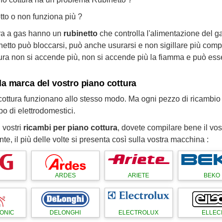
otto o non funziona più ?
tura a gas hanno un
rubinetto
che controlla l'alimentazione del g
netto può bloccarsi, può anche usurarsi e non sigillare più com
tura non si accende più, non si accende più la fiamma e può esse
la marca del vostro piano cottura
i cottura funzionano allo stesso modo. Ma ogni pezzo di ricambio 
o di elettrodomestici.
i vostri
ricambi per piano cottura
, dovete compilare bene il vos
te, il più delle volte si presenta così sulla vostra macchina :
ARDES
ARIETE
BEKO
ONIC
DELONGHI
ELECTROLUX
ELLEC