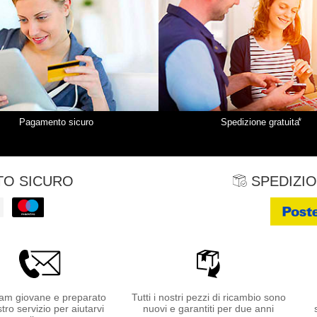
*
Pagamento sicuro
Spedizione gratuita
O SICURO
SPEDIZIO
am giovane e preparato
Tutti i nostri pezzi di ricambio sono
stro servizio per aiutarvi
nuovi e garantiti per due anni