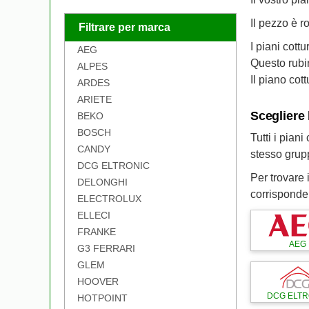
Il pezzo è r
Filtrare per marca
I piani cot
AEG
Questo rubi
ALPES
Il piano cot
ARDES
ARIETE
Scegliere 
BEKO
BOSCH
Tutti i pian
CANDY
stesso grupp
DCG ELTRONIC
Per trovare 
DELONGHI
corrisponden
ELECTROLUX
ELLECI
FRANKE
AEG
G3 FERRARI
GLEM
HOOVER
DCG ELTR
HOTPOINT