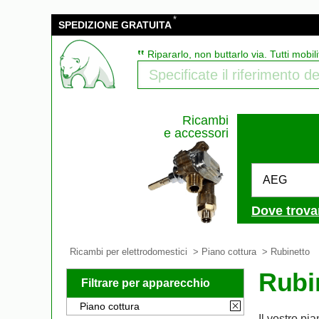
*
SPEDIZIONE GRATUITA
‟
Ripararlo, non buttarlo via. Tutti mobili
Ricambi
e accessori
AEG
Dove trova
Ricambi per elettrodomestici
>
Piano cottura
> Rubinetto
Rubi
Filtrare per apparecchio
Piano cottura
Il vostro pi