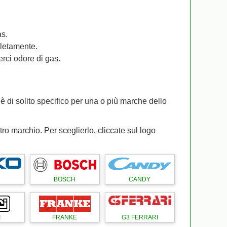
as.
pletamente.
rci odore di gas.
è di solito specifico per una o più marche dello
tro marchio. Per sceglierlo, cliccate sul logo
BOSCH
CANDY
I
FRANKE
G3 FERRARI