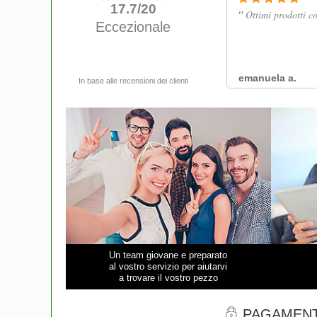
Un team giovane e preparato
al vostro servizio per aiutarvi
a trovare il vostro pezzo
PAGAMENT