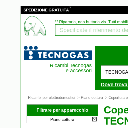
*
SPEDIZIONE GRATUITA
‟
Ripararlo, non buttarlo via. Tutti mobili
Ricambi Tecnogas
e accessori
TECNOG
Dove trova
Ricambi per elettrodomestici
>
Piano cottura
>
Copertura p
Coper
Filtrare per apparecchio
TEC
Piano cottura