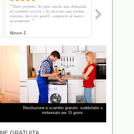
Restituzione e scambio gratuito: soddisfatto o
rimborsato per 15 giorni.
NE GRATUITA