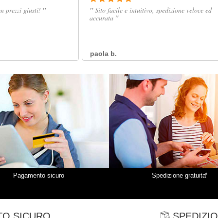
*
Pagamento sicuro
Spedizione gratuita
O SICURO
SPEDIZIO