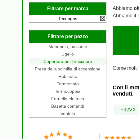
Abbiamo
ol
Filtrare per marca
Abbiamo il 
Tecnogas
Filtrare per pezzo
Manopola, pulsante
Ugello
Copertura per bruciatore
Come molti 
Presa della scintilla di accensione
Rubinetto
Termostato
Con il mot
Termocoppia
venduti.
Fornello elettrico
Basetta comandi
F32VX
Ventola