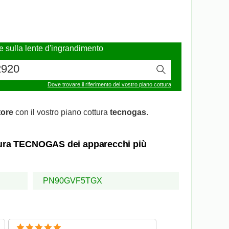
re sulla lente d'ingrandimento
Dove trovare il riferimento del vostro piano cottura
tore
con il vostro piano cottura
tecnogas
.
ottura TECNOGAS dei apparecchi più
PN90GVF5TGX