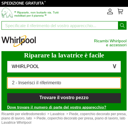
*
SPEDIZIONE GRATUITA
‟
Ripararlo, non buttarlo via. Tutti
”
mobilitati per il pianeta
Ricambi Whirlpool
e accessori
Riparare la lavatrice è facile
WHIRLPOOL
Trovare il vostro pezzo
Dove trovare il numero di parte del vostro apparecchio?
Ricambi per elettrodomestici
>
Lavatrice
>
Piede, coperchio decorato per presa,
piano di lavoro, lato
> Piede, coperchio decorato per presa, piano di lavoro, lato
Lavatrice Whirlpool