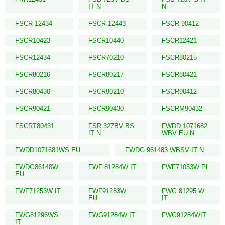
IT N
N
FSCR 12434
FSCR 12443
FSCR 90412
FSCR10423
FSCR10440
FSCR12421
FSCR12434
FSCR70210
FSCR80215
FSCR80216
FSCR80217
FSCR80421
FSCR80430
FSCR90210
FSCR90412
FSCR90421
FSCR90430
FSCRM90432
FSCRT80431
FSR 327BV BS
FWDD 1071682
IT N
WBV EU N
FWDD1071681WS EU
FWDG 961483 WBSV IT N
FWDG86148W
FWF 81284W IT
FWF71053W PL
EU
FWF71253W IT
FWF91283W
FWG 81295 W
EU
IT
FWG81296WS
FWG91284W IT
FWG91284WIT
IT