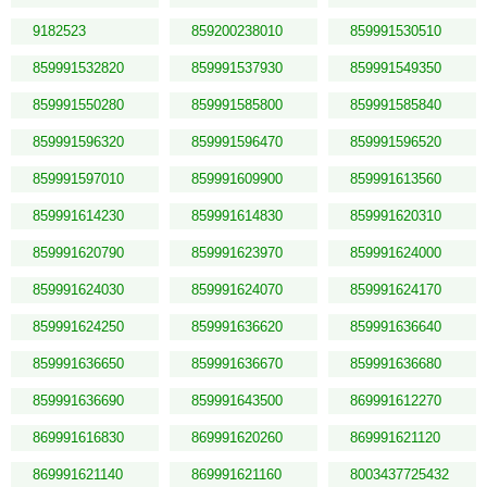
9182523
859200238010
859991530510
859991532820
859991537930
859991549350
859991550280
859991585800
859991585840
859991596320
859991596470
859991596520
859991597010
859991609900
859991613560
859991614230
859991614830
859991620310
859991620790
859991623970
859991624000
859991624030
859991624070
859991624170
859991624250
859991636620
859991636640
859991636650
859991636670
859991636680
859991636690
859991643500
869991612270
869991616830
869991620260
869991621120
869991621140
869991621160
8003437725432