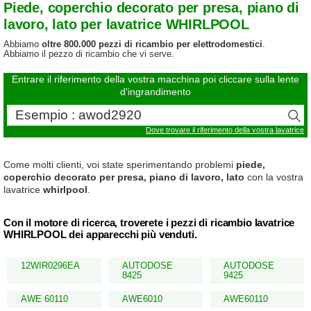
Piede, coperchio decorato per presa, piano di
lavoro, lato per lavatrice WHIRLPOOL
Abbiamo
oltre 800.000 pezzi di ricambio per elettrodomestici
.
Abbiamo il pezzo di ricambio che vi serve.
Entrare il riferimento della vostra macchina poi cliccare sulla lente
d'ingrandimento
Dove trovare il riferimento della vostra lavatrice
Come molti clienti, voi state sperimentando problemi
piede,
coperchio decorato per presa, piano di lavoro, lato
con la vostra
lavatrice
whirlpool
.
Con il motore di ricerca, troverete i pezzi di ricambio lavatrice
WHIRLPOOL dei apparecchi più venduti.
12WIR0296EA
AUTODOSE
AUTODOSE
8425
9425
AWE 60110
AWE6010
AWE60110