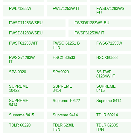
FWL71253W
FWL71253W IT
FWSD71283WS
EU
FWSD71283WSEU
FWSD81283WS EU
FWSD81283WSEU
FWSF61253W IT
FWSF61253WIT
FWSG 61251 B
FWSG71253W
IT N
FWSG71283W
HSCX 80533
HSCX80533
IT
SPA 9020
SPA9020
SS FWF
81284W IT
SUPREME
SUPREME
SUPREME
10422
8414
8415
SUPREME
Supreme 10422
Supreme 8414
9414
Supreme 8415
Supreme 9414
TDLR 60214
TDLR 60220
TDLR 6230L
TDLR 6230S
IT/N
IT/N