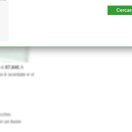
Cercar
) è
87,84€
A
o è scontato e vi
cchio
on un buon