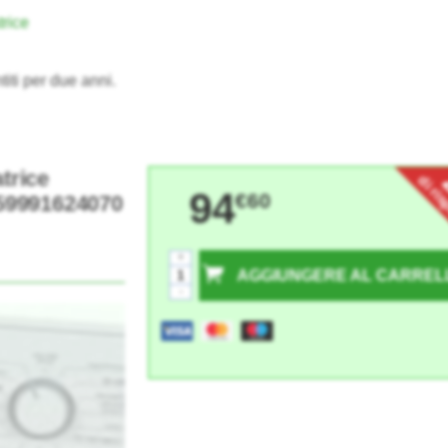
trice
titi per due anni.
trice
di ri
94
€60
9991624070
+
AGGIUNGERE AL CARREL
-