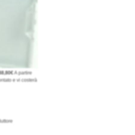
88,80€
A partire
ntato e vi costerà
uttore