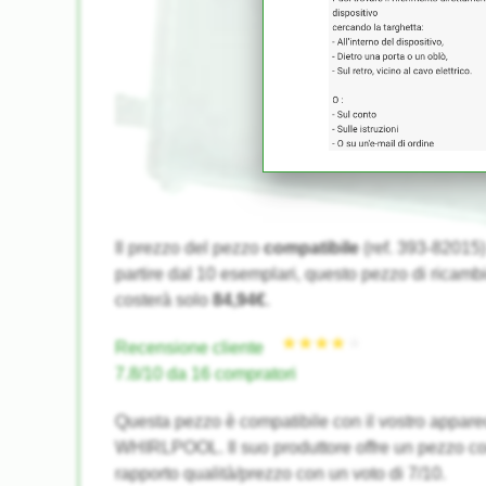
★★★★★
★★★★★
Il prezzo del pezzo
compatibile
(ref. 393-82015
partire dal 10 esemplari, questo pezzo di ricambi
costerà solo
84,94€
.
Recensione cliente
7.8/10 da 16 compratori
Questa pezzo è compatibile con il vostro appare
WHIRLPOOL. Il suo produttore offre un pezzo c
rapporto qualità/prezzo con un voto di 7/10.