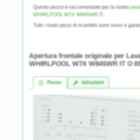
Questo pezzo è raccomandato per la vostra
lava
WHIRLPOOL W7X W845WR IT
.
Tutti i nostri pezzi di ricambio sono nuovi e garan
Apertura frontale originale per Lava
WHIRLPOOL W7X W845WR IT O 85
Pezzo
Istruzioni
★★★★★
★★★★★