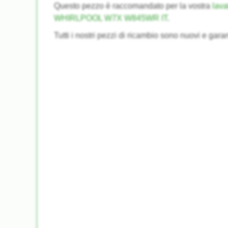
Questo pezzo è raccomandato per la vostra
lava
WHIRLPOOL W7X W845WR IT
.
Tutti i nostri pezzi di ricambio sono nuovi e garan