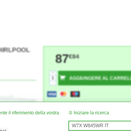
 WHIRLPOOL
87
€84
+
AGGIUNGERE AL CARREL
-
te il riferimento della vostra
② Iniziare la ricerca