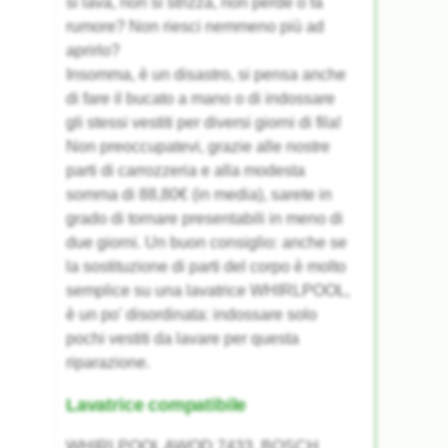
si lava, non si strizza, non perde o fa
rumore? Non riesci nemmeno più ad
aprirlo?
Insomma, è un disastro, si pensa anche
di fare il bucato a mano o di indossare
gli stessi vestiti per diversi giorni di fila!
Non preoccupatevi, grazie alle nostre
parti di carrozzeria e alla modesta
somma di 88,80€ (in media), sarete in
grado di tornare presentabili in meno di
due giorni. Un buon consiglio: anche se
la sostituzione di parti del corpo è molto
semplice su una lavatrice WHIRLPOOL,
è un po' disordinata: indossare solo
pochi vestiti da lavare per questa
riparazione.
Lavatrice compatibile
WHIRLPOOL AWOD 7433, BOSCH