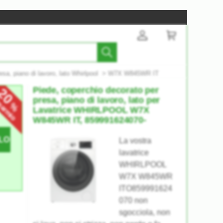
sa, piano di lavoro, lato Whirlpool
>
W7X W845WR IT
20
Piede, coperchio decorato per
sparmio
presa, piano di lavoro, lato per
%
Lavatrice WHIRLPOOL W7X
W845WR IT, 859991624070-
LO
La vostra
lavatrice
WHIRLPOOL
W7X W845WR
ITO859991624
070 non
sgocciola, non