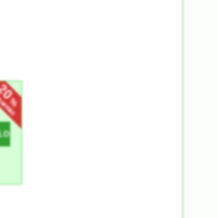
20
sparmio
%
LO