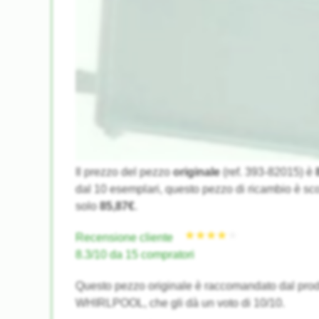
Il prezzo del pezzo
originale
(ref. 393-82015) è
★★★★★
★★★★★
dal 10 esemplari, questo pezzo di ricambio è sco
solo
85,87€
.
Recensione cliente
8.3/10 da 15 compratori
Questo pezzo originale è raccomandato dal prod
WHIRLPOOL, che gli dà un voto di 10/10.