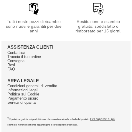
Tutti i nostri pezzi di ricambio
Restituzione e scambio
sono nuovi e garantiti per due
gratuito: soddisfatto o
anni
rimborsato per 15 giorni.
ASSISTENZA CLIENTI
Contattaci
Traccia il tuo ordine
Consegna
Resi
FAQ
AREA LEGALE
Condizioni generali di vendita
Informazioni legali
Politica sui Cookie
Pagamento sicuro
Servizi di qualità
*
Per saperne di più
Spedizione gratuita sui prodotti idonei che sono elencati nella scheda del prodotto.
I nomi dei marchi menzionati appartengono ai loro rispettivi proprietari.