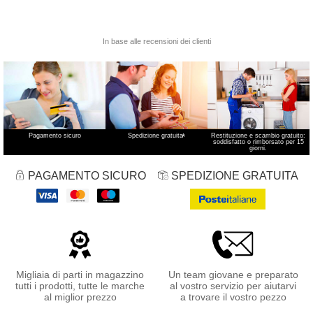
Pagamento sicuro
Spedizione gratuita
*
Restituzione e scambio gratuito:
soddisfatto o rimborsato per 15
giorni.
PAGAMENTO SICURO
SPEDIZIONE GRATUITA
Migliaia di parti in magazzino
Un team giovane e preparato
tutti i prodotti, tutte le marche
al vostro servizio per aiutarvi
al miglior prezzo
a trovare il vostro pezzo