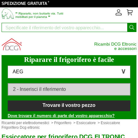
*
SPEDIZIONE GRATUITA
‟
Ripararlo, non buttarlo via. Tutti
”
mobilitati per il pianeta
Ricambi DCG Eltronic
e accessori
Riparare il frigorifero è facile
AEG
Trovare il vostro pezzo
Dove trovare il numero di parte del vostro apparecchio?
Ricambi per elettrodomestici
>
Frigorifero
>
Essiccatore
> Essiccatore
Frigorifero Dcg eltronic
Essiccatore per frigorifero DCG ELTRONIC