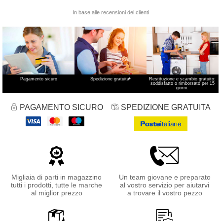
Pagamento sicuro
Spedizione gratuita
*
Restituzione e scambio gratuito:
soddisfatto o rimborsato per 15
giorni.
PAGAMENTO SICURO
SPEDIZIONE GRATUITA
Migliaia di parti in magazzino
Un team giovane e preparato
tutti i prodotti, tutte le marche
al vostro servizio per aiutarvi
al miglior prezzo
a trovare il vostro pezzo