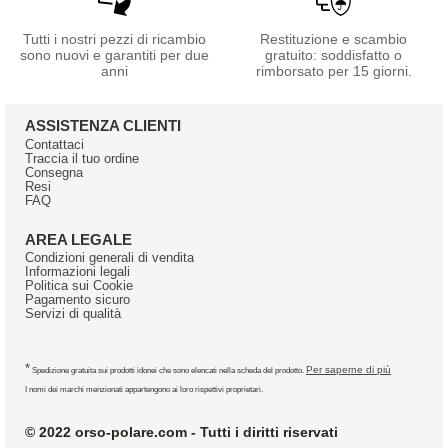
Tutti i nostri pezzi di ricambio
Restituzione e scambio
sono nuovi e garantiti per due
gratuito: soddisfatto o
anni
rimborsato per 15 giorni.
ASSISTENZA CLIENTI
Contattaci
Traccia il tuo ordine
Consegna
Resi
FAQ
AREA LEGALE
Condizioni generali di vendita
Informazioni legali
Politica sui Cookie
Pagamento sicuro
Servizi di qualità
*
Per saperne di più
Spedizione gratuita sui prodotti idonei che sono elencati nella scheda del prodotto.
I nomi dei marchi menzionati appartengono ai loro rispettivi proprietari.
© 2022 orso-polare.com - Tutti i diritti riservati