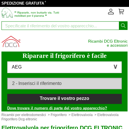
*
SPEDIZIONE GRATUITA
‟
Ripararlo, non buttarlo via. Tutti
”
mobilitati per il pianeta
Ricambi DCG Eltronic
e accessori
Riparare il frigorifero è facile
AEG
Trovare il vostro pezzo
Dove trovare il numero di parte del vostro apparecchio?
Ricambi per elettrodomestici
>
Frigorifero
>
Elettrovalvola
> Elettrovalvola
Frigorifero Dcg eltronic
Elettrovalvola per frigorifero DCG ELTRONIC