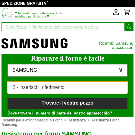
*
SPEDIZIONE GRATUITA
‟
Ripararlo, non buttarlo via. Tutti
”
mobilitati per il pianeta
Ricambi Samsung
e accessori
Riparare il forno è facile
SAMSUNG
Trovare il vostro pezzo
Dove trovare il numero di parte del vostro apparecchio?
Ricambi per elettrodomestici
>
Forno
>
Resistenza
> Resistenza Forno
Samsung
Resistenza per forno SAMSUNG