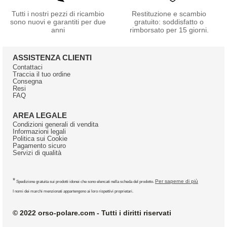
Tutti i nostri pezzi di ricambio
Restituzione e scambio
sono nuovi e garantiti per due
gratuito: soddisfatto o
anni
rimborsato per 15 giorni.
ASSISTENZA CLIENTI
Contattaci
Traccia il tuo ordine
Consegna
Resi
FAQ
AREA LEGALE
Condizioni generali di vendita
Informazioni legali
Politica sui Cookie
Pagamento sicuro
Servizi di qualità
*
Per saperne di più
Spedizione gratuita sui prodotti idonei che sono elencati nella scheda del prodotto.
I nomi dei marchi menzionati appartengono ai loro rispettivi proprietari.
© 2022 orso-polare.com - Tutti i diritti riservati