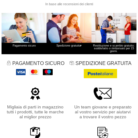
Pagamento sicuro
Spedizione gratuita
*
Restituzione e scambio gratuito:
soddisfatto o rimborsato per 15
giorni.
PAGAMENTO SICURO
SPEDIZIONE GRATUITA
Migliaia di parti in magazzino
Un team giovane e preparato
tutti i prodotti, tutte le marche
al vostro servizio per aiutarvi
al miglior prezzo
a trovare il vostro pezzo