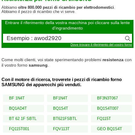
Abbiamo
oltre 800.000 pezzi di ricambio per elettrodomestici
.
Abbiamo il pezzo di ricambio che vi serve.
Entrare il riferimento della vostra macchina poi cliccare sulla lente
d'ingrandimento
Dove trovare il riferimento del vostro forno
Come molti clienti, voi state sperimentando problemi
resistenza
con
il vostro forno
samsung
.
Con il motore di ricerca, troverete i pezzi di ricambio forno
SAMSUNG dei apparecchi più venduti.
BF 1N4T
BF1N4T
BF3N3T067
BQ1AD4T
BQ1S4T
BQ1S4T007
BT 62 1F SBTL
BT621FSBTL
FQ115T
FQ115T001
FQV113T
GEO BQ1S4T