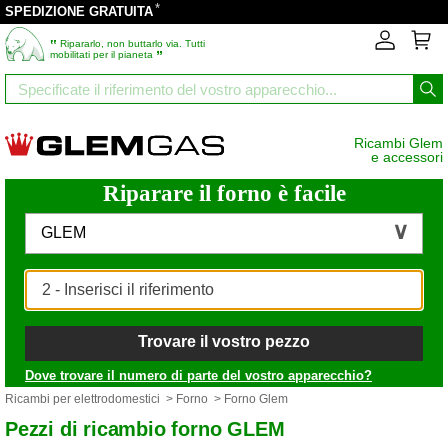
*
SPEDIZIONE GRATUITA
‟
Ripararlo, non buttarlo via. Tutti
”
mobilitati per il pianeta
Ricambi Glem
e accessori
Riparare il forno è facile
GLEM
Trovare il vostro pezzo
Dove trovare il numero di parte del vostro apparecchio?
Ricambi per elettrodomestici
>
Forno
> Forno Glem
Pezzi di ricambio forno GLEM