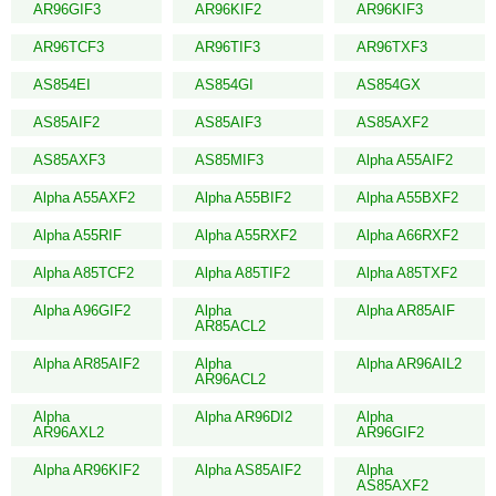
AR96GIF3
AR96KIF2
AR96KIF3
AR96TCF3
AR96TIF3
AR96TXF3
AS854EI
AS854GI
AS854GX
AS85AIF2
AS85AIF3
AS85AXF2
AS85AXF3
AS85MIF3
Alpha A55AIF2
Alpha A55AXF2
Alpha A55BIF2
Alpha A55BXF2
Alpha A55RIF
Alpha A55RXF2
Alpha A66RXF2
Alpha A85TCF2
Alpha A85TIF2
Alpha A85TXF2
Alpha A96GIF2
Alpha
Alpha AR85AIF
AR85ACL2
Alpha AR85AIF2
Alpha
Alpha AR96AIL2
AR96ACL2
Alpha
Alpha AR96DI2
Alpha
AR96AXL2
AR96GIF2
Alpha AR96KIF2
Alpha AS85AIF2
Alpha
AS85AXF2