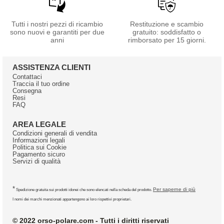
Tutti i nostri pezzi di ricambio
Restituzione e scambio
sono nuovi e garantiti per due
gratuito: soddisfatto o
anni
rimborsato per 15 giorni.
ASSISTENZA CLIENTI
Contattaci
Traccia il tuo ordine
Consegna
Resi
FAQ
AREA LEGALE
Condizioni generali di vendita
Informazioni legali
Politica sui Cookie
Pagamento sicuro
Servizi di qualità
*
Per saperne di più
Spedizione gratuita sui prodotti idonei che sono elencati nella scheda del prodotto.
I nomi dei marchi menzionati appartengono ai loro rispettivi proprietari.
© 2022 orso-polare.com - Tutti i diritti riservati