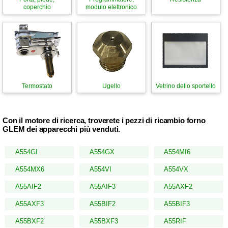
coperchio
modulo elettronico
Termostato
Ugello
Vetrino dello sportello
Con il motore di ricerca, troverete i pezzi di ricambio forno
GLEM dei apparecchi più venduti.
A554GI
A554GX
A554MI6
A554MX6
A554VI
A554VX
A55AIF2
A55AIF3
A55AXF2
A55AXF3
A55BIF2
A55BIF3
A55BXF2
A55BXF3
A55RIF