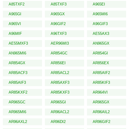
A85TXF2
A85TXF3
A965EI
A965GI
A965GX
A965MI6
A965VI
A96GIF2
A96GIF3
A96MIF
A96TXF3
AE55AX3
AE55MXF3
AER96MI3
AN965GX
AN965MI6
AR854GC
AR854GI
AR854GX
AR856EI
AR856EX
AR85ACF3
AR85ACL2
AR85AIF2
AR85AIF3
AR85AXF3
AR85KIF3
AR85KXF2
AR85KXF3
AR964VI
AR965GC
AR965GI
AR965GX
AR965MI6
AR96ACL2
AR96AIL2
AR96AXL2
AR96DI2
AR96GIF2