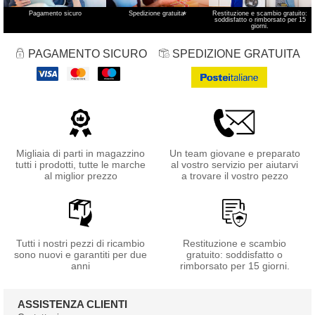
Pagamento sicuro
Spedizione gratuita
*
Restituzione e scambio gratuito:
soddisfatto o rimborsato per 15
giorni.
PAGAMENTO SICURO
SPEDIZIONE GRATUITA
Migliaia di parti in magazzino
Un team giovane e preparato
tutti i prodotti, tutte le marche
al vostro servizio per aiutarvi
al miglior prezzo
a trovare il vostro pezzo
Tutti i nostri pezzi di ricambio
Restituzione e scambio
sono nuovi e garantiti per due
gratuito: soddisfatto o
anni
rimborsato per 15 giorni.
ASSISTENZA CLIENTI