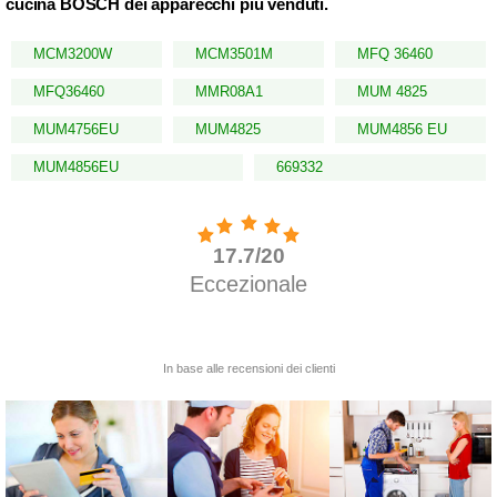
cucina BOSCH dei apparecchi più venduti.
MCM3200W
MCM3501M
MFQ 36460
MFQ36460
MMR08A1
MUM 4825
MUM4756EU
MUM4825
MUM4856 EU
MUM4856EU
669332