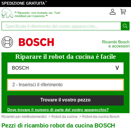
*
SPEDIZIONE GRATUITA
‟
Ripararlo, non buttarlo via. Tutti
”
mobilitati per il pianeta
Ricambi Bosch
e accessori
Riparare il robot da cucina è facile
BOSCH
Trovare il vostro pezzo
Dove trovare il numero di parte del vostro apparecchio?
Ricambi per elettrodomestici
>
Robot da cucina
> Robot-da-cucina Bosch
Pezzi di ricambio robot da cucina BOSCH