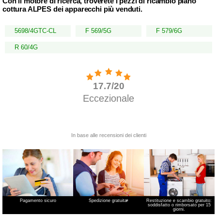
Con il motore di ricerca, troverete i pezzi di ricambio piano
cottura ALPES dei apparecchi più venduti.
5698/4GTC-CL
F 569/5G
F 579/6G
R 60/4G
Pagamento sicuro
Spedizione gratuita
*
Restituzione e scambio gratuito:
soddisfatto o rimborsato per 15
giorni.