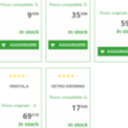
Pezzo compatibile
Pezzo compatibile
9
35
Pezzo original
€00
€06
5
In s
In stock
In stock
AGGIUNGERE
AGGIUNGERE
AGGIUNG
VENTOLA
VETRO ESTERNO
Pezzo compatibile
17
Pezzo originale
€00
69
€10
In stock
In stock