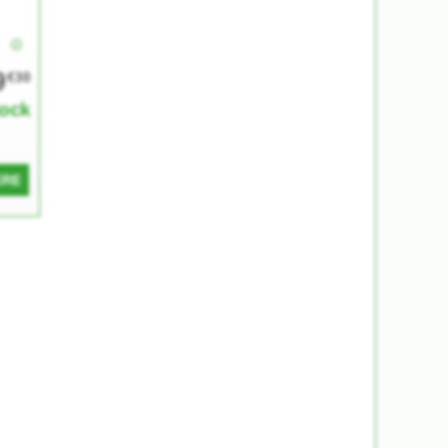
e
9
€30
tock
ERE