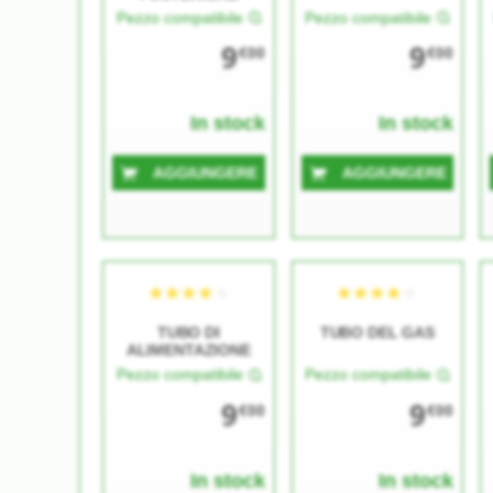
Pezzo compatibile
Pezzo compatibile
9
9
€00
€00
In stock
In stock
AGGIUNGERE
AGGIUNGERE
TUBO DI
TUBO DEL GAS
ALIMENTAZIONE
Pezzo compatibile
Pezzo compatibile
9
9
€00
€00
In stock
In stock