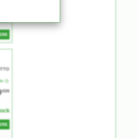
0
€07
tock
ERE
UTTO
le
9
€00
tock
ERE