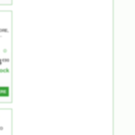
ORE,
CO
e
4
€90
tock
ERE
O