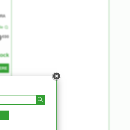
URA
le
9
€00
tock
ERE
LIA
e
le