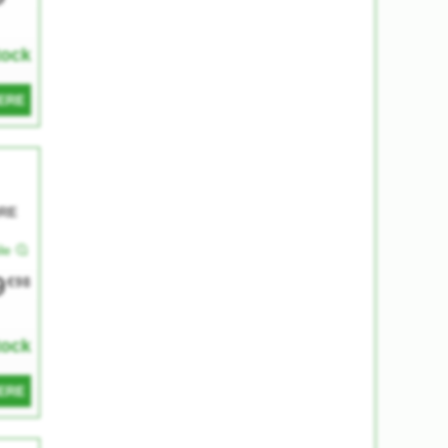
tock
ERE
RE
le
9
€98
tock
ERE