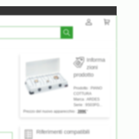
Informa
zioni
prodotto
Prodotto :
PIANO
COTTURA
Marca :
ARDES
Serie :
9S03FG...
Prezzo del nuovo apparecchio :
399€
*
Riferimenti compatibili