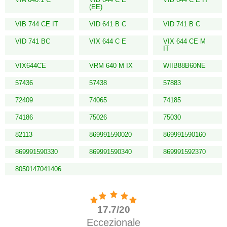
(EE)
VIB 744 CE IT
VID 641 B C
VID 741 B C
VID 741 BC
VIX 644 C E
VIX 644 CE M
IT
VIX644CE
VRM 640 M IX
WIIB88B60NE
57436
57438
57883
72409
74065
74185
74186
75026
75030
82113
869991590020
869991590160
869991590330
869991590340
869991592370
8050147041406