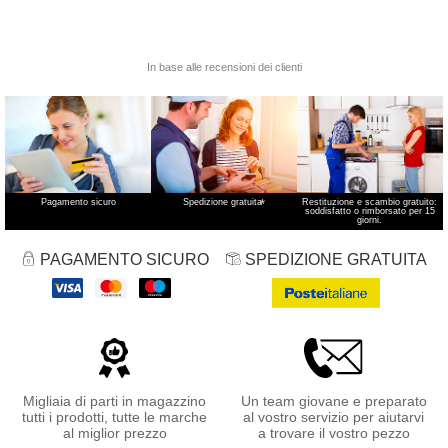
Pagamento sicuro
Spedizione gratuita
*
Restituzione e scambio gratuito:
soddisfatto o rimborsato per 15
giorni.
PAGAMENTO SICURO
SPEDIZIONE GRATUITA
Migliaia di parti in magazzino
Un team giovane e preparato
tutti i prodotti, tutte le marche
al vostro servizio per aiutarvi
al miglior prezzo
a trovare il vostro pezzo