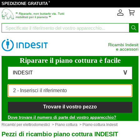
*
SPEDIZIONE GRATUITA
‟
Ripararlo, non buttarlo via. Tutti
”
mobilitati per il pianeta
Ricambi Indesit
e accessori
Riparare il piano cottura è facile
INDESIT
Trovare il vostro pezzo
Dove trovare il numero di parte del vostro apparecchio?
Ricambi per elettrodomestici
>
Piano cottura
> Piano-cottura Indesit
Pezzi di ricambio piano cottura INDESIT