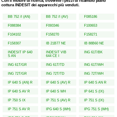
Con il motore di ricerca, troverete i pezzi di ricambio piano
cottura INDESIT dei apparecchi più venduti.
BB 752 /I (AN)
BB 752 /I (AV)
F085186
F088384
F093346
F100653
F104102
F158270
F158271
F158307
IB 21B77 NE
IB 88B60 NE
INDESIT IP 640
INDESIT VIB
ING 61T/BK
S AN
644 CE I
ING 61T/GR
ING 61T/TD
ING 61T/WH
ING 72T/GR
ING 72T/TD
ING 72T/WH
IP 640 S (AN) R
IP 640 S (AV) R
IP 640 S AN R
IP 640 S AV R
IP 640 S WH
IP 641 S (IX)
IP 750 S IX
IP 751 S (AV) R
IP 751 S (IX)
IP 751 S AV R
IPG 640 S (WH)
IPG 751 S (WH)