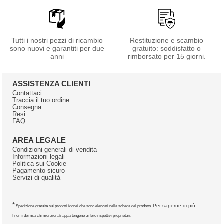
Tutti i nostri pezzi di ricambio
Restituzione e scambio
sono nuovi e garantiti per due
gratuito: soddisfatto o
anni
rimborsato per 15 giorni.
ASSISTENZA CLIENTI
Contattaci
Traccia il tuo ordine
Consegna
Resi
FAQ
AREA LEGALE
Condizioni generali di vendita
Informazioni legali
Politica sui Cookie
Pagamento sicuro
Servizi di qualità
*
Per saperne di più
Spedizione gratuita sui prodotti idonei che sono elencati nella scheda del prodotto.
I nomi dei marchi menzionati appartengono ai loro rispettivi proprietari.