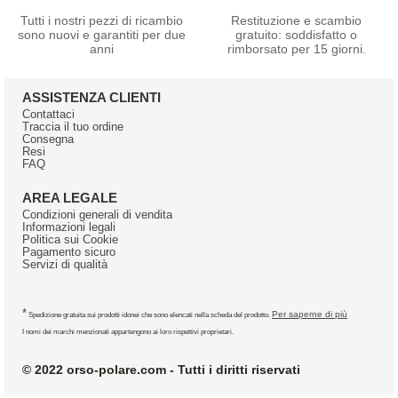
Tutti i nostri pezzi di ricambio
Restituzione e scambio
sono nuovi e garantiti per due
gratuito: soddisfatto o
anni
rimborsato per 15 giorni.
ASSISTENZA CLIENTI
Contattaci
Traccia il tuo ordine
Consegna
Resi
FAQ
AREA LEGALE
Condizioni generali di vendita
Informazioni legali
Politica sui Cookie
Pagamento sicuro
Servizi di qualità
*
Per saperne di più
Spedizione gratuita sui prodotti idonei che sono elencati nella scheda del prodotto.
I nomi dei marchi menzionati appartengono ai loro rispettivi proprietari.
© 2022 orso-polare.com - Tutti i diritti riservati