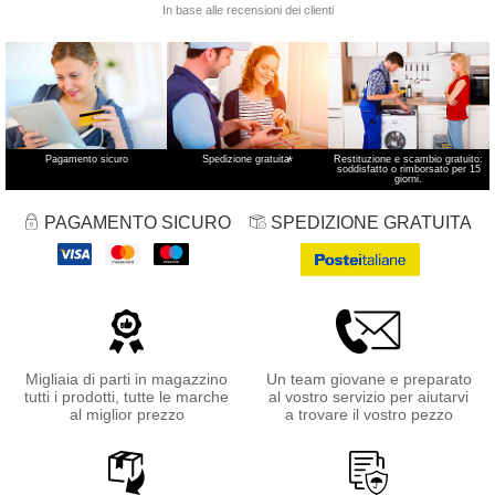
Pagamento sicuro
Spedizione gratuita
*
Restituzione e scambio gratuito:
soddisfatto o rimborsato per 15
giorni.
PAGAMENTO SICURO
SPEDIZIONE GRATUITA
Migliaia di parti in magazzino
Un team giovane e preparato
tutti i prodotti, tutte le marche
al vostro servizio per aiutarvi
al miglior prezzo
a trovare il vostro pezzo