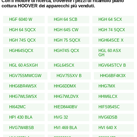
Con il motore di ricerca, troverete i pezzi di ricambio piano
cottura HOOVER dei apparecchi più venduti.
HGF 6040 W
HGH 64 SCB
HGH 64 SCX
HGH 64 SQCX
HGH 64S CW
HGH 74 SQCX
HGH 74S QCX
HGH 75 SQCX
HGH64SCE X
HGH64SQCX
HGH74S QCX
HGL 60 ASX
GH
HGL 60 ASXGH
HGL64SCX
HGV64STCV B
HGV75SMWCGW
HGV75SXV B
HHG6BF4K3X
HHG6BR4WSX
HHG6DDMX
HHG7MX
HHG7WL5WSX
HHG7WLDVX
HHW6LCX
HI642MC
HIED8440BV
HIFS954SC
HPI 430 BLA
HVG 32
HVG6DSB
HVG7W4BSB
HVI 469 BLA
HVI 640 X