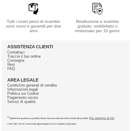
Tutti i nostri pezzi di ricambio
Restituzione e scambio
sono nuovi e garantiti per due
gratuito: soddisfatto o
anni
rimborsato per 15 giorni.
ASSISTENZA CLIENTI
Contattaci
Traccia il tuo ordine
Consegna
Resi
FAQ
AREA LEGALE
Condizioni generali di vendita
Informazioni legali
Politica sui Cookie
Pagamento sicuro
Servizi di qualità
*
Per saperne di più
Spedizione gratuita sui prodotti idonei che sono elencati nella scheda del prodotto.
I nomi dei marchi menzionati appartengono ai loro rispettivi proprietari.