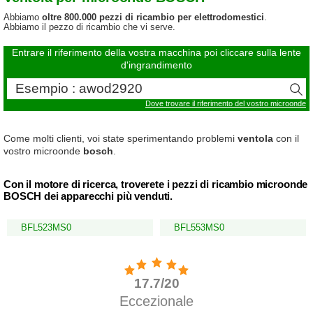
Abbiamo
oltre 800.000 pezzi di ricambio per elettrodomestici
.
Abbiamo il pezzo di ricambio che vi serve.
Entrare il riferimento della vostra macchina poi cliccare sulla lente
d'ingrandimento
Dove trovare il riferimento del vostro microonde
Come molti clienti, voi state sperimentando problemi
ventola
con il
vostro microonde
bosch
.
Con il motore di ricerca, troverete i pezzi di ricambio microonde
BOSCH dei apparecchi più venduti.
BFL523MS0
BFL553MS0