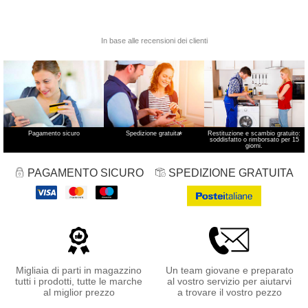
Pagamento sicuro
Spedizione gratuita
*
Restituzione e scambio gratuito:
soddisfatto o rimborsato per 15
giorni.
PAGAMENTO SICURO
SPEDIZIONE GRATUITA
Migliaia di parti in magazzino
Un team giovane e preparato
tutti i prodotti, tutte le marche
al vostro servizio per aiutarvi
al miglior prezzo
a trovare il vostro pezzo