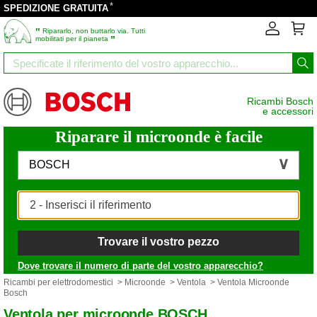
*
SPEDIZIONE GRATUITA
‟
Ripararlo, non buttarlo via. Tutti
”
mobilitati per il pianeta
Ricambi Bosch
e accessori
Riparare il microonde è facile
BOSCH
Trovare il vostro pezzo
Dove trovare il numero di parte del vostro apparecchio?
Ricambi per elettrodomestici
>
Microonde
>
Ventola
> Ventola Microonde
Bosch
Ventola per microonde BOSCH