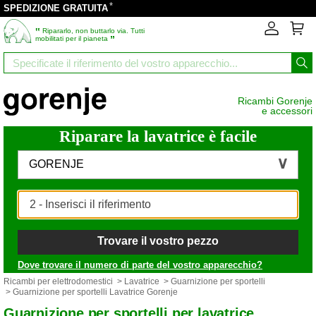
*
SPEDIZIONE GRATUITA
‟
Ripararlo, non buttarlo via. Tutti
”
mobilitati per il pianeta
Ricambi Gorenje
e accessori
Riparare la lavatrice è facile
GORENJE
Trovare il vostro pezzo
Dove trovare il numero di parte del vostro apparecchio?
Ricambi per elettrodomestici
>
Lavatrice
>
Guarnizione per sportelli
> Guarnizione per sportelli Lavatrice Gorenje
Guarnizione per sportelli per lavatrice