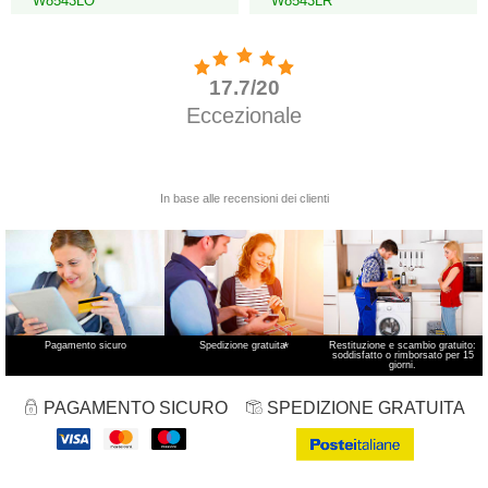
W8543LO
W8543LR
Pagamento sicuro
Spedizione gratuita
*
Restituzione e scambio gratuito:
soddisfatto o rimborsato per 15
giorni.
PAGAMENTO SICURO
SPEDIZIONE GRATUITA