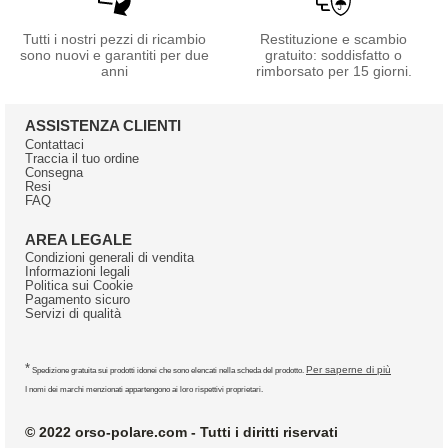
Tutti i nostri pezzi di ricambio
Restituzione e scambio
sono nuovi e garantiti per due
gratuito: soddisfatto o
anni
rimborsato per 15 giorni.
ASSISTENZA CLIENTI
Contattaci
Traccia il tuo ordine
Consegna
Resi
FAQ
AREA LEGALE
Condizioni generali di vendita
Informazioni legali
Politica sui Cookie
Pagamento sicuro
Servizi di qualità
*
Per saperne di più
Spedizione gratuita sui prodotti idonei che sono elencati nella scheda del prodotto.
I nomi dei marchi menzionati appartengono ai loro rispettivi proprietari.
© 2022 orso-polare.com - Tutti i diritti riservati