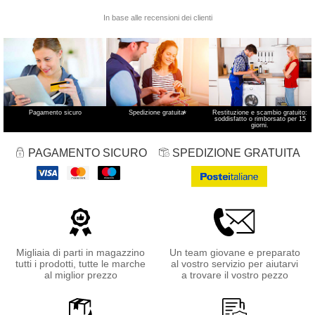
Pagamento sicuro
Spedizione gratuita
*
Restituzione e scambio gratuito:
soddisfatto o rimborsato per 15
giorni.
PAGAMENTO SICURO
SPEDIZIONE GRATUITA
Migliaia di parti in magazzino
Un team giovane e preparato
tutti i prodotti, tutte le marche
al vostro servizio per aiutarvi
al miglior prezzo
a trovare il vostro pezzo