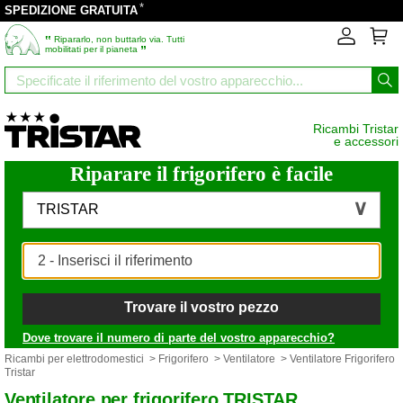
*
SPEDIZIONE GRATUITA
‟
Ripararlo, non buttarlo via. Tutti
”
mobilitati per il pianeta
Ricambi Tristar
e accessori
Riparare il frigorifero è facile
TRISTAR
Trovare il vostro pezzo
Dove trovare il numero di parte del vostro apparecchio?
Ricambi per elettrodomestici
>
Frigorifero
>
Ventilatore
> Ventilatore Frigorifero
Tristar
Ventilatore per frigorifero TRISTAR