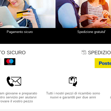
*
Pagamento sicuro
Spedizione gratuita
O SICURO
SPEDIZIO
am giovane e preparato
Tutti i nostri pezzi di ricambio sono
stro servizio per aiutarvi
nuovi e garantiti per due anni
rovare il vostro pezzo