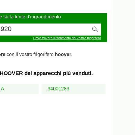
re sulla lente d'ingrandimento
Dove trovare il riferimento del vostro frigorifero
ore
con il vostro frigorifero
hoover
.
ero HOOVER dei apparecchi più venduti.
 A
34001283