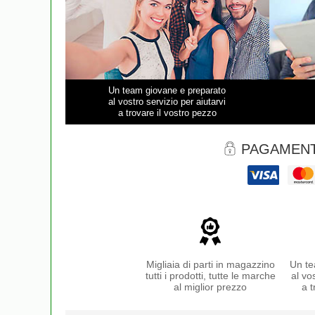
Un team giovane e preparato
al vostro servizio per aiutarvi
a trovare il vostro pezzo
PAGAMENT
Migliaia di parti in magazzino
Un te
tutti i prodotti, tutte le marche
al vo
al miglior prezzo
a t