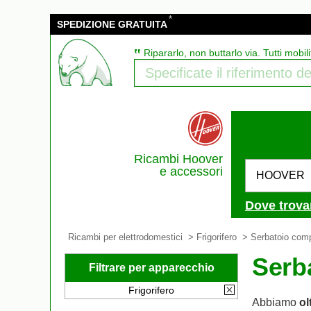
*
SPEDIZIONE GRATUITA
‟
Ripararlo, non buttarlo via. Tutti mobili
Ricambi Hoover
e accessori
HOOVER
Dove trova
Ricambi per elettrodomestici
>
Frigorifero
>
Serbatoio com
Serb
Filtrare per apparecchio
Frigorifero
Abbiamo
ol