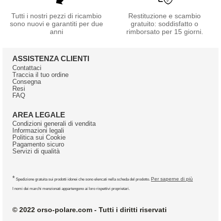
Tutti i nostri pezzi di ricambio
Restituzione e scambio
sono nuovi e garantiti per due
gratuito: soddisfatto o
anni
rimborsato per 15 giorni.
ASSISTENZA CLIENTI
Contattaci
Traccia il tuo ordine
Consegna
Resi
FAQ
AREA LEGALE
Condizioni generali di vendita
Informazioni legali
Politica sui Cookie
Pagamento sicuro
Servizi di qualità
*
Per saperne di più
Spedizione gratuita sui prodotti idonei che sono elencati nella scheda del prodotto.
I nomi dei marchi menzionati appartengono ai loro rispettivi proprietari.
© 2022 orso-polare.com - Tutti i diritti riservati