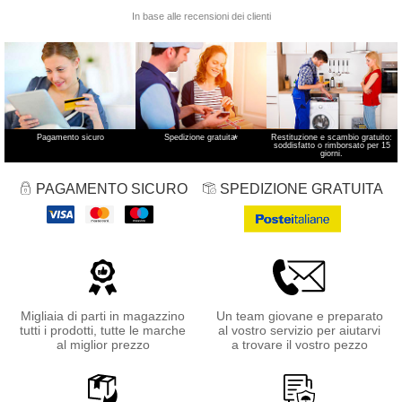
Pagamento sicuro
Spedizione gratuita
*
Restituzione e scambio gratuito:
soddisfatto o rimborsato per 15
giorni.
PAGAMENTO SICURO
SPEDIZIONE GRATUITA
Migliaia di parti in magazzino
Un team giovane e preparato
tutti i prodotti, tutte le marche
al vostro servizio per aiutarvi
al miglior prezzo
a trovare il vostro pezzo