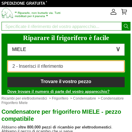
*
SPEDIZIONE GRATUITA
‟
Ripararlo, non buttarlo via. Tutti
”
mobilitati per il pianeta
Riparare il frigorifero è facile
MIELE
Trovare il vostro pezzo
Dove trovare il numero di parte del vostro apparecchio?
Ricambi per elettrodomestici
>
Frigorifero
>
Condensatore
> Condensatore
Frigorifero Miele
Condensatore per frigorifero MIELE - pezzo
compatibile
Abbiamo
oltre 800.000 pezzi di ricambio per elettrodomestici
.
Abbiamo il pezzo di ricambio che vi serve.