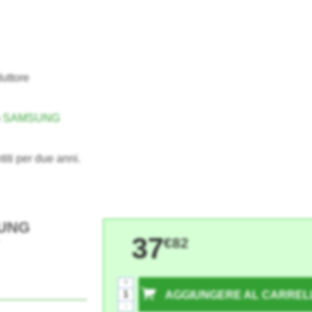
uttore
no SAMSUNG
titi per due anni.
SUNG
37
€82
+
AGGIUNGERE AL CARREL
-