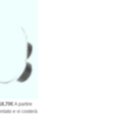
18,70€
A partire
ntato e vi costerà