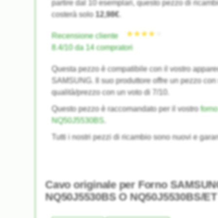
partire dal 10 esemplari, questo pezzo di ricambi
costerà solo
12,98€
.
Recensione cliente
8.4/10 da 14 compratori
Questa pezzo è compatibile con il vostro appare
SAMSUNG. Il suo produttore offre un pezzo con
qualità/prezzo con un voto di 7/10.
Questo pezzo è raccomandato per il vostro
for
NQ50J5530BS
.
Tutti i nostri pezzi di ricambio sono nuovi e garan
Cavo originale per Forno SAMSU
NQ50J5530BS O NQ50J5530BS/ET