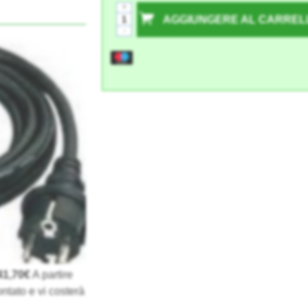
+
AGGIUNGERE AL CARREL
-
41,70€
A partire
ntato e vi costerà