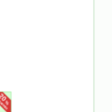
20
sparmio
%