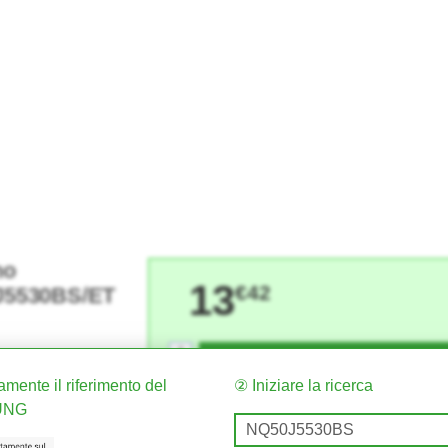
no
13
€42
5530BS/ET
+
AGGIUNGERE AL CARREL
-
amente il riferimento del
② Iniziare la ricerca
SUNG