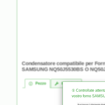
Condensatore compatibile per For
SAMSUNG NQ50J5530BS O NQ50J
Pezzo
Istruzioni
① Controllate attent
vostro forno SAM