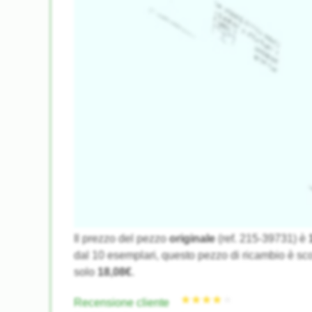
Il prezzo del pezzo
originale
(ref. 215-39731) è
★★★★★
★★★★★
dal 10 esemplari, questo pezzo di ricambio è sco
solo
18,08€
.
Recensione cliente