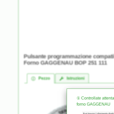
Pulsante programmazione compatib
Forno GAGGENAU BOP 251 111
Pezzo
Istruzioni
① Controllate attenta
forno GAGGENAU