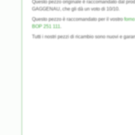
Questo pezzo originale è raccomandato dal prod
GAGGENAU, che gli dà un voto di 10/10.
Questo pezzo è raccomandato per il vostro
for
BOP 251 111
.
Tutti i nostri pezzi di ricambio sono nuovi e garan