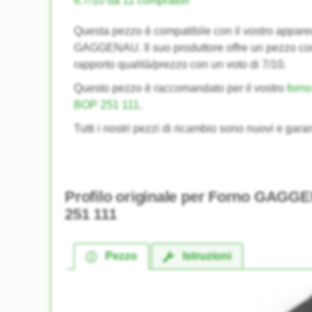
6.7/10 da 11 compratori
Questa pezzo è compatibile con il vostro appare
GAGGENAU. Il suo produttore offre un pezzo c
rapporto qualità/prezzo con un voto di 7/10.
Questo pezzo è raccomandato per il vostro
for
BOP 251 111
.
Tutti i nostri pezzi di ricambio sono nuovi e garan
Profilo originale per Forno GAG
251 111
Pezzo
Istruzioni