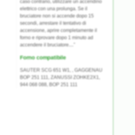
caso contrario, utilizzare un accendino
elettrico con una prolunga. Se il
bruciatore non si accende dopo 15
secondi, arrestare il tentativo di
accensione, aprire completamente il
forno e riprovare dopo 1 minuto ad
accendere il bruciatore...."
Forno compatibile
SAUTER SCG 651 W1, , GAGGENAU
BOP 251 111, ZANUSSI ZOHKE2X1,
944 068 088, BOP 251 111