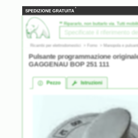
*
SPEDIZIONE GRATUITA
‟
Ripararlo, non buttarlo via. Tutti mobili
Ricambi per elettrodomestici
>
Forno
>
Manopola e pulsan
Pulsante programmazione original
GAGGENAU BOP 251 111
Pezzo
Istruzioni