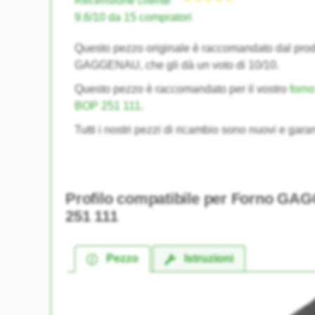
Recensione cliente
9.6/10 da 15 compratori
Questo pezzo originale è raccomandato dal prod
GAGGENAU, che gli dà un voto di 10/10.
Questo pezzo è raccomandato per il vostro
for
BOP 251 111
.
Tutti i nostri pezzi di ricambio sono nuovi e garan
Profilo compatibile per Forno 
251 111
Pezzo
Istruzioni