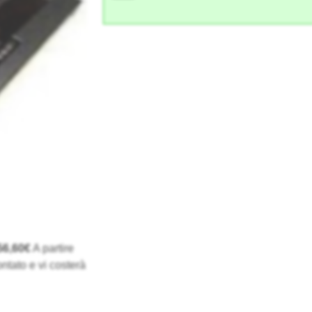
56,60€
A partire
ntato e vi costerà