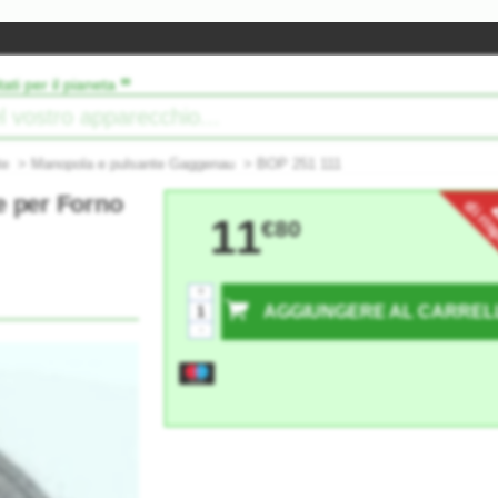
”
tati per il pianeta
te
>
Manopola e pulsante Gaggenau
>
BOP 251 111
e per Forno
di ri
11
€80
+
AGGIUNGERE AL CARREL
-