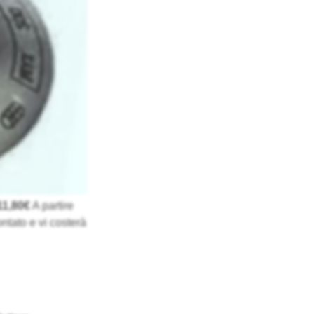
11,80€
A partire
ntato e vi costerà