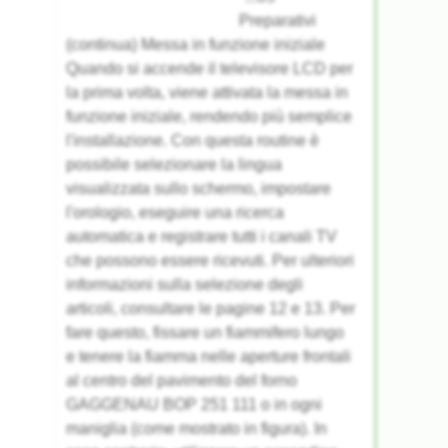
Preparativi
(continua) Messa in funzione iniziale
Quando si accende il televisore LCD per
la prima volta, viene attivata la messa in
funzione iniziale, rendendo più semplice
l'installazione. Con questa routine è
possibile selezionare la lingua
visualizzata sullo schermo, impostare
l'orologio, eseguire una ricerca
automatica e registrare tutti i canali TV
che possono essere ricevuti. Per ulteriori
informazioni sulla selezione degli
articoli, consultare le pagine 12 e 13. Per
fare questo, fissare un fiammifero lungo
e tenere la fiamma nelle aperture frontali
al centro del pavimento del forno
GAGGENAU BOP 251 111 o in ogni
maniglia (come mostrato in figura). In