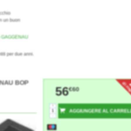
cchio
on un buon
no GAGGENAU
titi per due anni.
GENAU BOP
di ri
56
€60
+
AGGIUNGERE AL CARREL
-