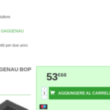
uttore
no GAGGENAU
titi per due anni.
GAGGENAU BOP
53
€68
+
AGGIUNGERE AL CARREL
-