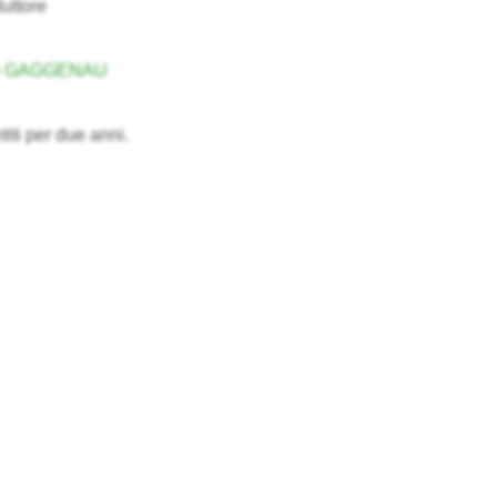
uttore
no GAGGENAU
titi per due anni.