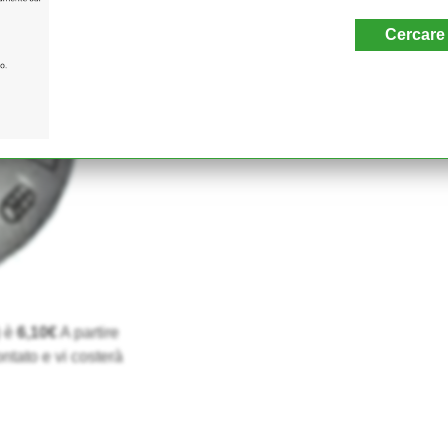
Cercare
) è
6,10€
A partire
ntato e vi costerà