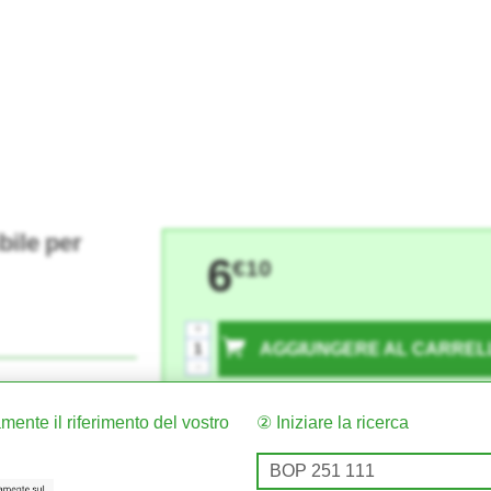
ile per
6
€10
+
AGGIUNGERE AL CARREL
-
mente il riferimento del vostro
② Iniziare la ricerca