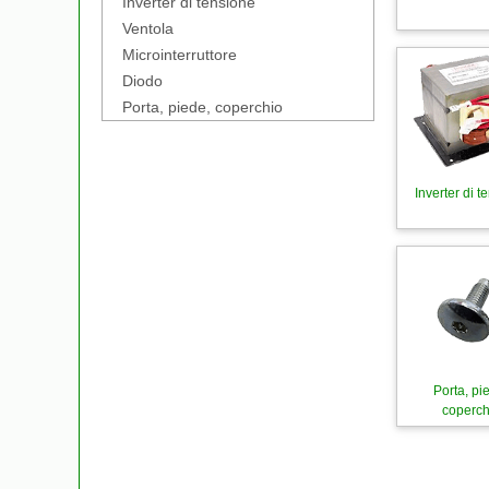
Inverter di tensione
Ventola
Microinterruttore
Diodo
Porta, piede, coperchio
Inverter di t
Porta, pi
coperch