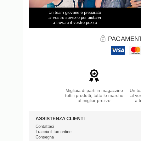
Un team giovane e preparato
al vostro servizio per aiutarvi
a trovare il vostro pezzo
PAGAMENT
Migliaia di parti in magazzino
Un te
tutti i prodotti, tutte le marche
al vo
al miglior prezzo
a t
ASSISTENZA CLIENTI
Contattaci
Traccia il tuo ordine
Consegna