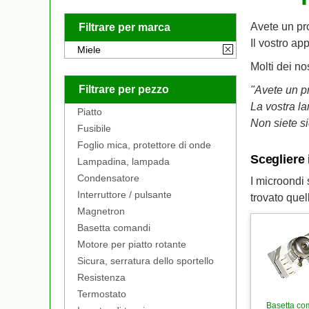
Avete un pr
Filtrare per marca
Il vostro ap
Miele
Molti dei no
Filtrare per pezzo
"Avete un p
La vostra l
Piatto
Non siete s
Fusibile
Foglio mica, protettore di onde
Scegliere 
Lampadina, lampada
Condensatore
I microondi
Interruttore / pulsante
trovato quel
Magnetron
Basetta comandi
Motore per piatto rotante
Sicura, serratura dello sportello
Resistenza
Termostato
Basetta co