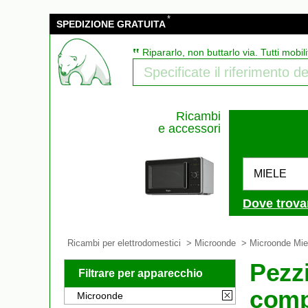
*
SPEDIZIONE GRATUITA
‟
Ripararlo, non buttarlo via. Tutti mobili
Ricambi
e accessori
MIELE
Dove trova
Ricambi per elettrodomestici
>
Microonde
> Microonde Mie
Pezz
Filtrare per apparecchio
comp
Microonde