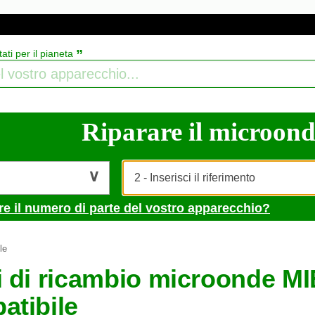
”
tati per il pianeta
Riparare il microonde
re il numero di parte del vostro apparecchio?
le
i di ricambio microonde MI
atibile