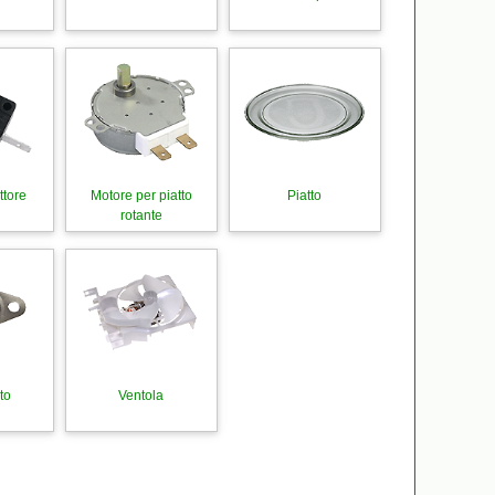
e
ttore
Motore per piatto
Piatto
rotante
to
Ventola