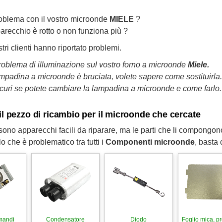
oblema con il vostro microonde
MIELE
?
parecchio è rotto o non funziona più ?
stri clienti hanno riportato problemi.
roblema di illuminazione sul vostro forno a microonde
Miele.
ampadina a microonde è bruciata, volete sapere come sostituirla.
icuri se potete cambiare la lampadina a microonde e come farlo.
il pezzo di ricambio per il microonde che cercate
 sono apparecchi facili da riparare, ma le parti che li compong
lo che è problematico tra tutti i
Componenti microonde
, basta
mandi
Condensatore
Diodo
Foglio mica, pr