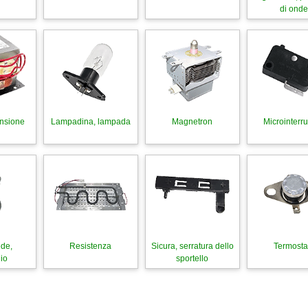
di ond
ensione
Lampadina, lampada
Magnetron
Microinterru
ede,
Resistenza
Sicura, serratura dello
Termosta
io
sportello