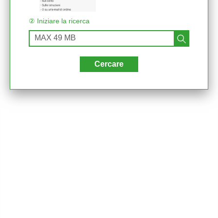
② Iniziare la ricerca
Cercare