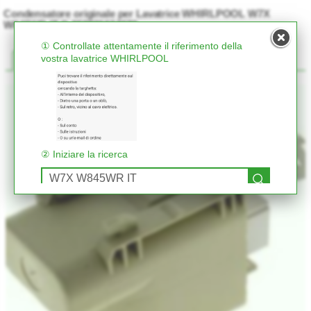
Condensatore originale per Lavatrice WHIRLPOOL W7X
W845WR IT O 859991624070
① Controllate attentamente il riferimento della
vostra lavatrice WHIRLPOOL
Pezzo
Istruzioni
Esploso
② Iniziare la ricerca
★★★★★
★★★★★
Cercare