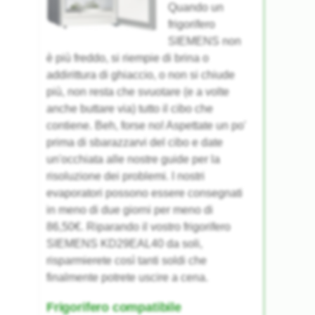
Quando un
frigorifero
SIEMENS non
è più freddo, si riempie di brina o
addirittura di ghiaccio, o non si chiude
più, non resta che svuotare (e a volte
anche buttare via) tutto il cibo che
contiene. Beh, forse no! Aspettate un po'
prima di sbarazzarvi del cibo e date
un'occhiata alle nostre guide per la
risoluzione dei problemi. I nostri
evaporatori possono essere consegnati
in meno di due giorni per meno di
86,50€. Riparando il vostro frigorifero
SIEMENS KD29EAL40 da soli,
risparmierete così tanti soldi che
finalmente potrete uscire a cena.
Frigorifero compatibile