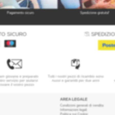
*
Pagamento sicuro
Spedizione gratuita
O SICURO
SPEDIZIO
am giovane e preparato
Tutti i nostri pezzi di ricambio sono
stro servizio per aiutarvi
nuovi e garantiti per due anni
rovare il vostro pezzo
AREA LEGALE
Condizioni generali di vendita
Informazioni legali
Politica sui Cookie