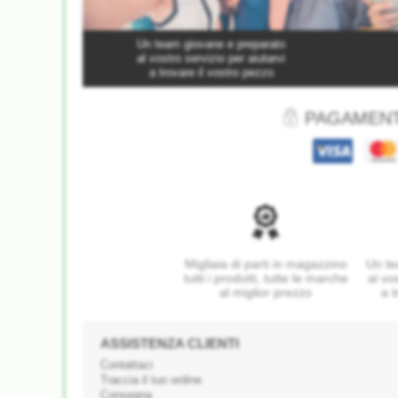
Un team giovane e preparato
al vostro servizio per aiutarvi
a trovare il vostro pezzo
PAGAMENT
Migliaia di parti in magazzino
Un te
tutti i prodotti, tutte le marche
al vo
al miglior prezzo
a t
ASSISTENZA CLIENTI
Contattaci
Traccia il tuo ordine
Consegna