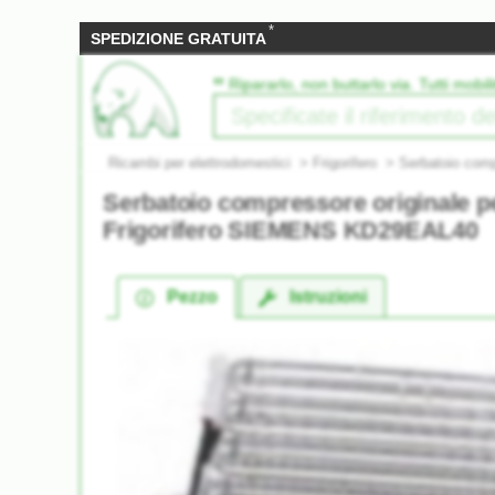
*
SPEDIZIONE GRATUITA
‟
Ripararlo, non buttarlo via. Tutti mobili
Ricambi per elettrodomestici
>
Frigorifero
>
Serbatoio com
Serbatoio compressore originale p
Frigorifero SIEMENS KD29EAL40
Pezzo
Istruzioni