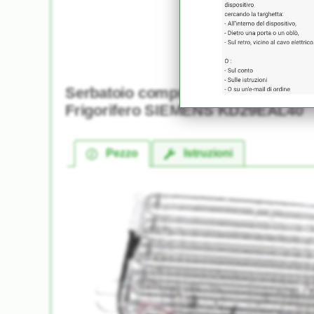
Serbatoio compressore compatibil
Frigorifero SIEMENS KD29EAL40
Pezzo
Istruzioni