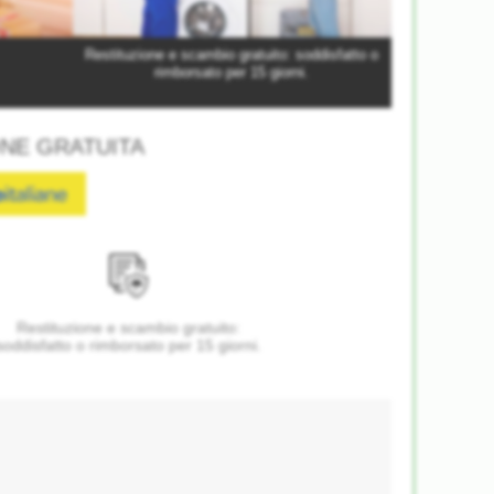
Restituzione e scambio gratuito: soddisfatto o
rimborsato per 15 giorni.
NE GRATUITA
Restituzione e scambio gratuito:
soddisfatto o rimborsato per 15 giorni.