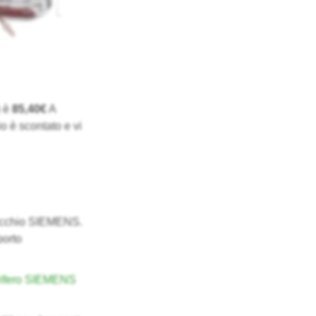
) è
85,40€
A
o è scontato e vi
recchio SIEMENS.
porto
orifero SIEMENS