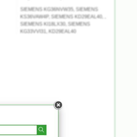
SIEMENS KG36NVW35, SIEMENS
KS36VAW4P, SIEMENS KD29EAL40, ,
SIEMENS KI18LX30, SIEMENS
KG33VVI31, KD29EAL40