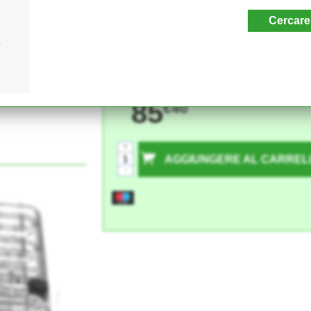
Cercare
e per
85
€40
+
AGGIUNGERE AL CARREL
-