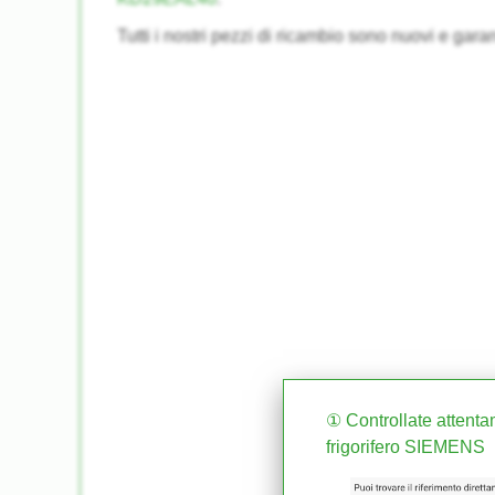
Tutti i nostri pezzi di ricambio sono nuovi e garan
① Controllate attentam
frigorifero SIEMENS