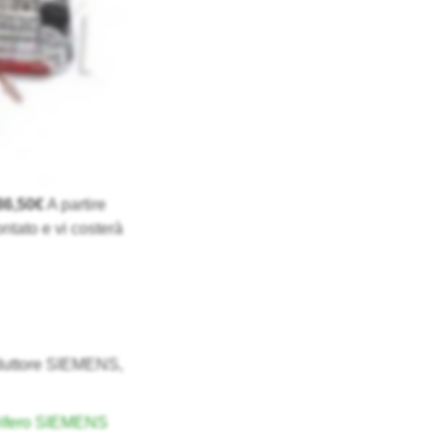
86,50€
A partire
ntato e vi costerà
oduttore SIEMENS,
orifero SIEMENS