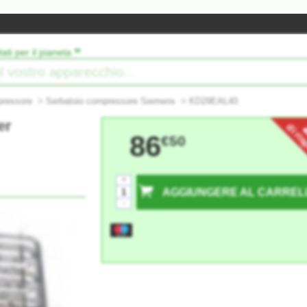
”
tati per il pianeta
pressore
>
Serbatoio compressore Siemens
>
KD29EAL40
er
di ri
86
€50
+
AGGIUNGERE AL CARREL
-