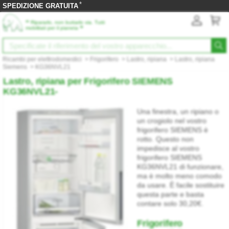
*
SPEDIZIONE GRATUITA
‟
Ripararlo, non buttarlo via. Tutti
”
mobilitati per il pianeta
Ricambi per elettrodomestici
>
Frigorifero
>
Lastro, ripiana
>
Lastro, ripiana
Siemens
>
KG36NVL21
Lastro, ripiana per Frigorifero SIEMENS
KG36NVL21-
Una finestra, un ripiano o
un crogiolo nel vostro
frigorifero SIEMENS è
rotto. Questo non
impedisce al vostro
frigorifero SIEMENS
KG36NVL21 di funzionare,
ma è molto meno comodo
da usare. È facile sostituire
questa parte e basta
contare solo 30,20€.
Frigorifero