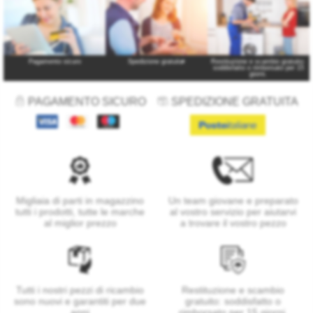
Pagamento sicuro
Spedizione gratuita
*
Restituzione e scambio gratuito:
soddisfatto o rimborsato per 15
giorni.
PAGAMENTO SICURO
SPEDIZIONE GRATUITA
Migliaia di parti in magazzino
Un team giovane e preparato
tutti i prodotti, tutte le marche
al vostro servizio per aiutarvi
al miglior prezzo
a trovare il vostro pezzo
Tutti i nostri pezzi di ricambio
Restituzione e scambio
sono nuovi e garantiti per due
gratuito: soddisfatto o
anni
rimborsato per 15 giorni.