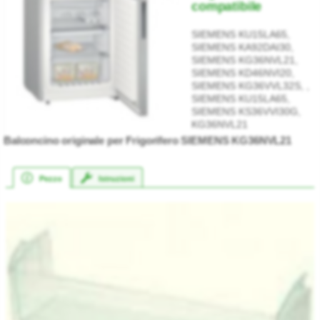
compatibile
SIEMENS KU15LA65,
SIEMENS KA92DAI30,
SIEMENS KG36NVL21,
SIEMENS KD46NVI20,
SIEMENS KG36VVL32S, ,
SIEMENS KU15LA65,
SIEMENS KS36VVI30G,
KG36NVL21
Balconcino originale per Frigorifero SIEMENS KG36NVL21
Pezzo
Istruzioni