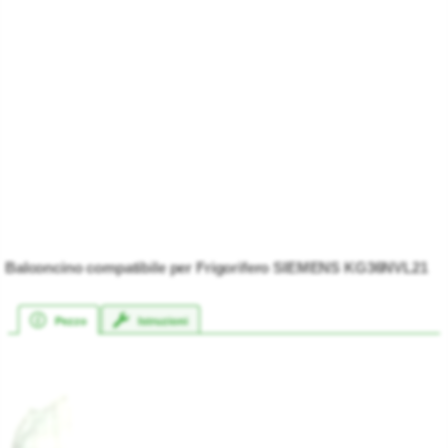
Balconcino compatibile per Frigorifero SIEMENS KG36NVL21
Pezzo
Istruzioni