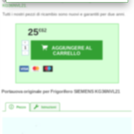
KG36NVL21
.
Tutti i nostri pezzi di ricambio sono nuovi e garantiti per due anni.
25
€62
+
AGGIUNGERE AL
-
CARRELLO
Portauova originale per Frigorifero SIEMENS KG36NVL21
Pezzo
Istruzioni