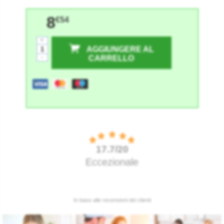
8
€54
+
AGGIUNGERE AL
-
CARRELLO