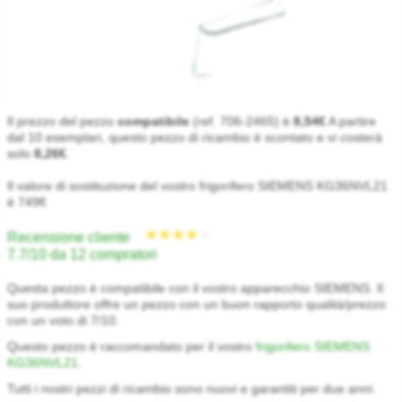
Il prezzo del pezzo
compatibile
(ref. 706-2465) è
8,54€
A partire
dal 10 esemplari, questo pezzo di ricambio è scontato e vi costerà
solo
8,26€
.
Il valore di sostituzione del vostro frigorifero SIEMENS KG36NVL21
è 749€
Recensione cliente
7.7/10 da 12 compratori
Questa pezzo è compatibile con il vostro apparecchio SIEMENS. Il
suo produttore offre un pezzo con un buon rapporto qualità/prezzo
con un voto di 7/10.
Questo pezzo è raccomandato per il vostro
frigorifero SIEMENS
KG36NVL21
.
Tutti i nostri pezzi di ricambio sono nuovi e garantiti per due anni.