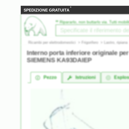
*
SPEDIZIONE GRATUITA
‟
Ripararlo, non buttarlo via. Tutti mobili
Ricambi per elettrodomestici
>
Frigorifero
>
Lastro, ripiana
Interno porta inferiore originale per
SIEMENS KA93DAIEP
Pezzo
Istruzioni
Esplo