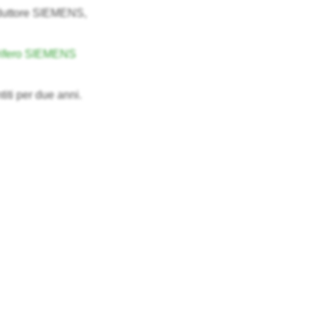
oduttore SIEMENS,
orifero SIEMENS
titi per due anni.