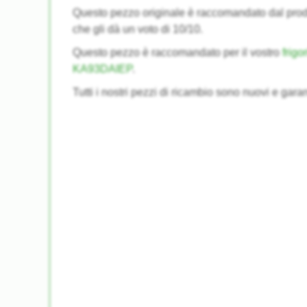
Questo pezzo originale è raccomandato dal pr
che gli dà un voto di 10/10.
Questo pezzo è raccomandato per il vostro
frig
KA93DAIEP
.
Tutti i nostri pezzi di ricambio sono nuovi e garan