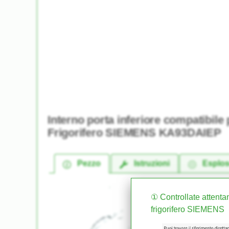
Interno porta inferiore compatibile 
Frigorifero SIEMENS KA93DAIEP
Pezzo
Istruzioni
Esplo
① Controllate attentam
frigorifero SIEMENS