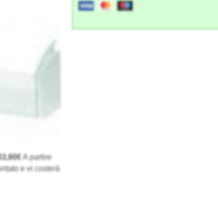
33,60€
A partire
ntato e vi costerà