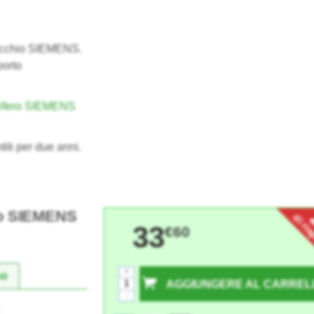
recchio SIEMENS.
porto
orifero SIEMENS
titi per due anni.
ero SIEMENS
di ri
33
€60
+
so
AGGIUNGERE AL CARREL
-