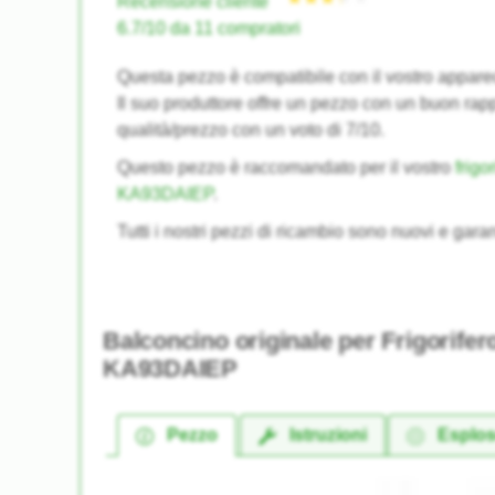
Recensione cliente
6.7/10 da 11 compratori
Questa pezzo è compatibile con il vostro appa
Il suo produttore offre un pezzo con un buon rap
qualità/prezzo con un voto di 7/10.
Questo pezzo è raccomandato per il vostro
frig
KA93DAIEP
.
Tutti i nostri pezzi di ricambio sono nuovi e garan
Balconcino originale per Frigorif
KA93DAIEP
Pezzo
Istruzioni
Esplo