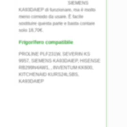
SIEMENS
KA93DAIEP di funzionare, ma è molto
meno comodo da usare. È facile
sostituire questa parte e basta contare
solo 18,70€.
Frigorifero compatibile
PROLINE PLF231W, SEVERIN KS
9957, SIEMENS KA93DAIEP, HISENSE
RB299N4AW1, , INVENTUM KK600,
KITCHENAID KURS24LSBS,
KA93DAIEP