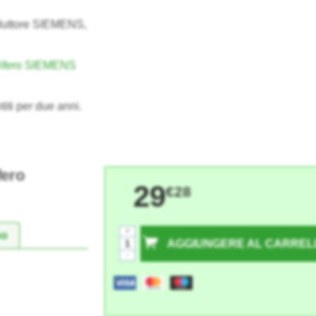
oduttore SIEMENS,
orifero SIEMENS
titi per due anni.
fero
29
€28
+
so
AGGIUNGERE AL CARREL
-