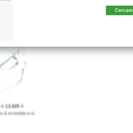
Cercare
) è
13,42€
A
o è scontato e vi