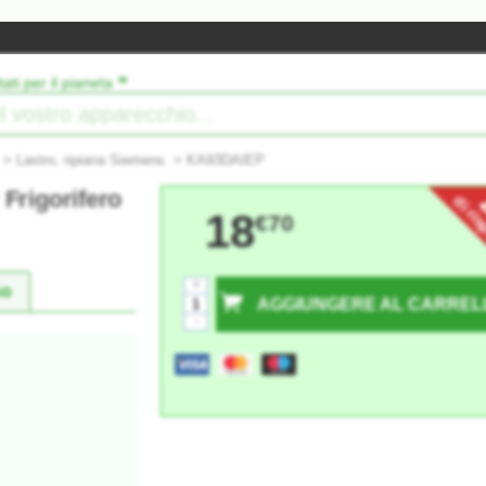
”
tati per il pianeta
>
Lastro, ripiana Siemens
>
KA93DAIEP
 Frigorifero
di ri
18
€70
+
so
AGGIUNGERE AL CARREL
-