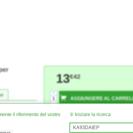
per
13
€42
+
so
AGGIUNGERE AL CARREL
-
ente il riferimento del vostro
② Iniziare la ricerca