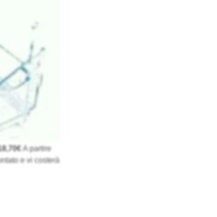
18,70€
A partire
ntato e vi costerà