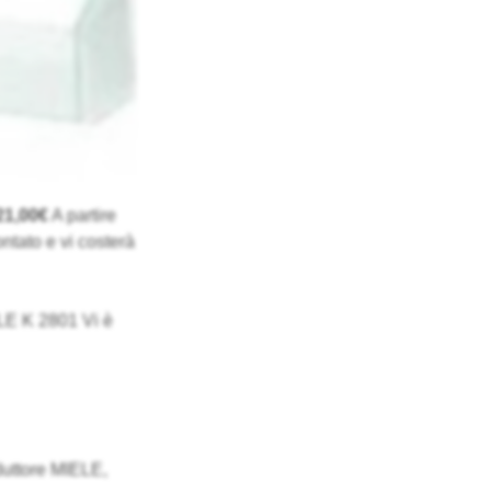
21,00€
A partire
ntato e vi costerà
IELE K 2801 Vi è
duttore MIELE,