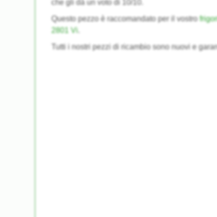
che gli dà un voto di 10/10.
Questo pezzo è raccomandato per il vostro
frigo
2801 Vi
.
Tutti i nostri pezzi di ricambio sono nuovi e garan