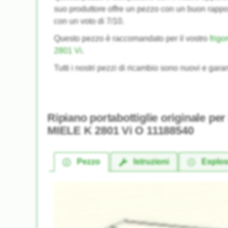
suo produttore offre un pezzo con un buon rappo
con un voto di 7/10.
Questo pezzo è raccomandato per il vostro
frigo
2801 Vi
.
Tutti i nostri pezzi di ricambio sono nuovi e garan
Ripiano portabottiglie originale per
MIELE K 2801 Vi O 11188540
Pezzo
Istruzioni
Esplo