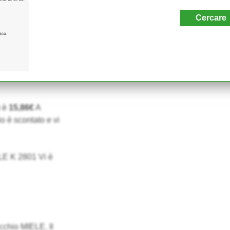
Cercare
) è
15,86€
A
o è scontato e vi
IELE K 2801 Vi è
cchio MIELE. Il