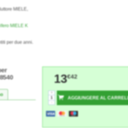
duttore MIELE,
rifero MIELE K
titi per due anni.
per
13
€42
88540
+
so
AGGIUNGERE AL CARREL
-