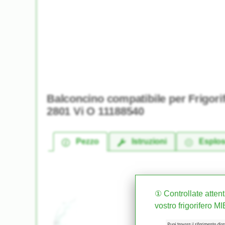
Balconcino compatibile per Frigor
2801 Vi O 11188540
Pezzo
Istruzioni
Esplo
① Controllate attent
vostro frigorifero M