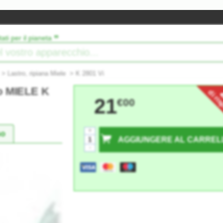
”
tati per il pianeta
>
Lastro, ripiana Miele
>
K 2801 Vi
ro MIELE K
di ri
21
€00
+
so
AGGIUNGERE AL CARREL
-