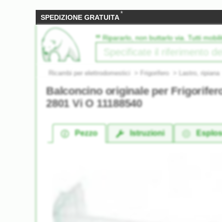
*
SPEDIZIONE GRATUITA
‟
Ripararlo, non buttarlo via. Tutti mobili
Ricambi per elettrodomestici
>
Frigorifero
>
Lastro, ripiana
Balconcino originale per Frigorife
2801 Vi O 11188540
Pezzo
Istruzioni
Esplo