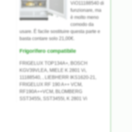
ViO11188540 di
funzionare, ma
è molto meno
comodo da
usare. È facile sostituire questa parte e
basta contare solo 21,00€.
Frigorifero compatibile
FRIGELUX TOP134A+, BOSCH
KGV39VLEA, MIELE K 2801 Vi,
11188540, , LIEBHERR IKS1620-21,
FRIGELUX RF 190 A++ VCM,
RF190A++VCM, BLOMBERG
SST3455i, SST3455I, K 2801 Vi