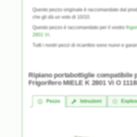
Questo pezzo originale è raccomandato dal pro
che gli dà un voto di 10/10.
Questo pezzo è raccomandato per il vostro
frigo
2801 Vi
.
Tutti i nostri pezzi di ricambio sono nuovi e garan
Ripiano portabottiglie compatibile 
Frigorifero MIELE K 2801 Vi O 111
Pezzo
Istruzioni
Esplo