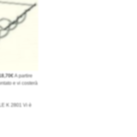
18,70€
A partire
ntato e vi costerà
IELE K 2801 Vi è