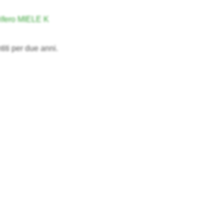
rifero MIELE K
titi per due anni.