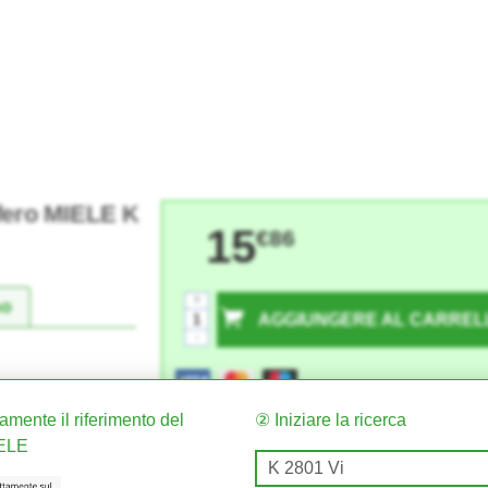
ifero MIELE K
15
€86
+
so
AGGIUNGERE AL CARREL
-
amente il riferimento del
② Iniziare la ricerca
IELE