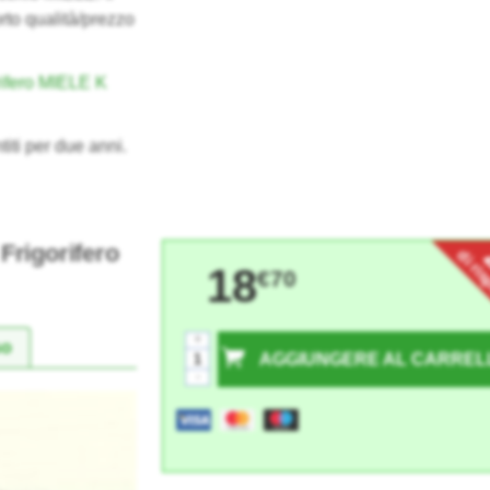
rto qualità/prezzo
rifero MIELE K
titi per due anni.
 Frigorifero
di ri
18
€70
+
so
AGGIUNGERE AL CARREL
-