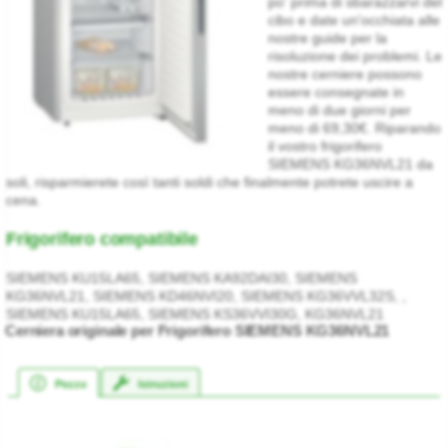
po' prima di sbarazzarvi del
cibo e date un'occhiata alle
nostre guide per la
risoluzione dei problemi. Le
nostre cerniere possono
essere consegnate in
meno di due giorni per
meno di 69,30€. Riparando
il vostro frigorifero
SIEMENS KG36NVL21 da
soli, risparmierete così tanti soldi che finalmente potrete uscire a
cena.
Frigorifero compatibile
SIEMENS KU15LA65, SIEMENS KA92DAI30, SIEMENS
KG36NVL21, SIEMENS KD46NVI20, SIEMENS KG36VVL32S, ,
SIEMENS KU15LA65, SIEMENS KS36VVI30G, KG36NVL21
Cerniera originale per Frigorifero SIEMENS KG36NVL21
Pezzo
Istruzioni