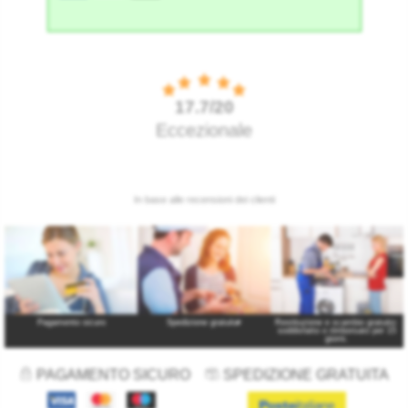
Pagamento sicuro
Spedizione gratuita
*
Restituzione e scambio gratuito:
soddisfatto o rimborsato per 15
giorni.
PAGAMENTO SICURO
SPEDIZIONE GRATUITA