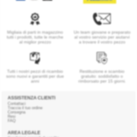
Migliaia di parti in magazzino
Un team giovane e preparato
tutti i prodotti, tutte le marche
al vostro servizio per aiutarvi
al miglior prezzo
a trovare il vostro pezzo
Tutti i nostri pezzi di ricambio
Restituzione e scambio
sono nuovi e garantiti per due
gratuito: soddisfatto o
anni
rimborsato per 15 giorni.
ASSISTENZA CLIENTI
Contattaci
Traccia il tuo ordine
Consegna
Resi
FAQ
AREA LEGALE