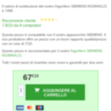
Il valore di sostituzione del vostro frigorifero SIEMENS KG36NVL21
è 749€
Recensione cliente
7.8/10 da 9 compratori
Questa pezzo è compatibile con il vostro apparecchio SIEMENS. Il
suo produttore offre un pezzo con un buon rapporto qualità/prezzo
con un voto di 7/10.
Questo pezzo è raccomandato per il vostro
frigorifero SIEMENS
KG36NVL21
.
Tutti i nostri pezzi di ricambio sono nuovi e garantiti per due anni.
67
€10
+
AGGIUNGERE AL
-
CARRELLO