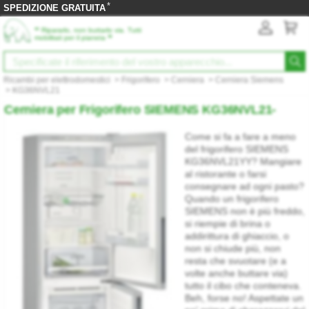
*
SPEDIZIONE GRATUITA
‟
Ripararlo, non buttarlo via. Tutti
”
mobilitati per il pianeta
Ricambi per elettrodomestici
>
Frigorifero
>
Cerniera
>
Cerniera Siemens
>
KG36NVL21
Cerniera per Frigorifero SIEMENS KG36NVL21-
Come si fa a fare a meno
del frigorifero SIEMENS
KG36NVL21YY? Mangiare
al ristorante o farsi
consegnare ad ogni pasto?
Quando un frigorifero
SIEMENS non è più freddo,
si riempie di brina o
addirittura di ghiaccio, o
non si chiude più, non
resta che svuotare (e a
volte anche buttare via)
tutto il cibo che conteneva.
Beh, forse no! Aspettate un