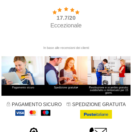
Pagamento sicuro
Spedizione gratuita
*
Restituzione e scambio gratuito:
soddisfatto o rimborsato per 15
giorni.
PAGAMENTO SICURO
SPEDIZIONE GRATUITA