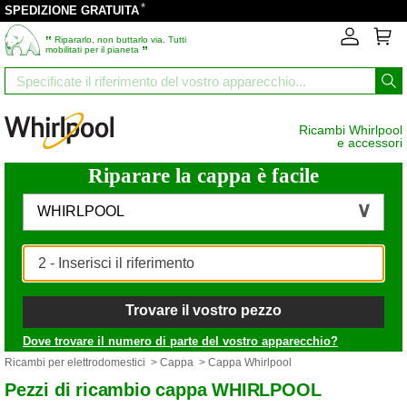
*
SPEDIZIONE GRATUITA
‟
Ripararlo, non buttarlo via. Tutti
”
mobilitati per il pianeta
Ricambi Whirlpool
e accessori
Riparare la cappa è facile
WHIRLPOOL
Trovare il vostro pezzo
Dove trovare il numero di parte del vostro apparecchio?
Ricambi per elettrodomestici
>
Cappa
> Cappa Whirlpool
Pezzi di ricambio cappa WHIRLPOOL