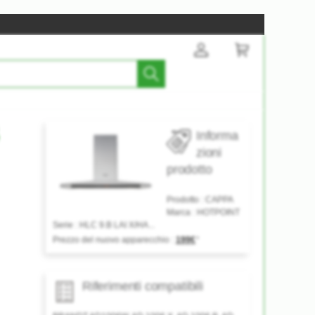
Informa
zioni
prodotto
Prodotto :
CAPPA
Marca :
HOTPOINT
Serie :
HLC 9.B LAI X/HA...
Prezzo del nuovo apparecchio :
199€
*
Riferimenti compatibili