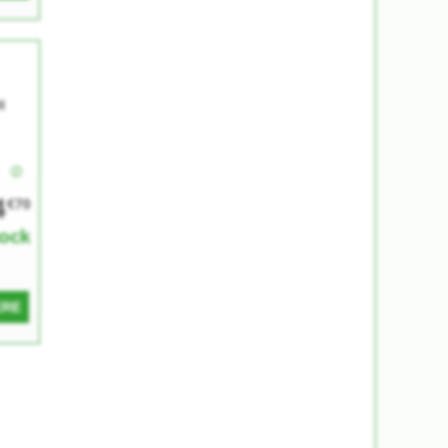
I
e
4
€70
tock
ERE