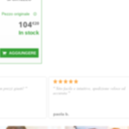
Pezzo originale
104
€20
In stock
AGGIUNGERE