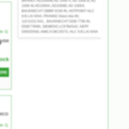
BRANDT AD1006W, AD 1006 X, AD 1006 B, AD
1006 W, AD1006X, AD1006B, AD 1006X,
BAUKNECHT DBBR 9190 IN, HOTPOINT HLC
9.B LAI X/HA, FRANKE Glass Isla 90,
110.0152.543, , BAUKNECHT DDB 7790 IN,
DDB7790IN, SIEMENS LC67BA542, NEFF
le
D69S55N0, AMICA OKC657S, HLC 9.B LAI X/HA
9
€00
tock
ERE
MICO
le