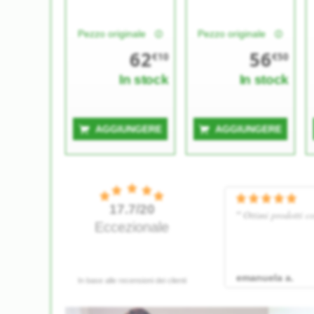
Pezzo originale
Pezzo originale
62
56
€10
€50
In stock
In stock
AGGIUNGERE
AGGIUNGERE