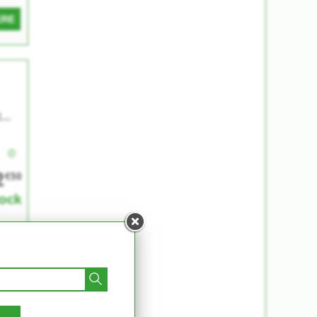
ERE
E
A
e
2
€50
tock
ERE