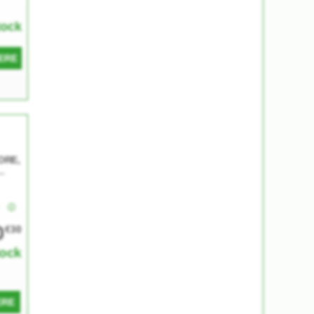
tock
ERE
ORE,
CO
e
0
€30
tock
ERE