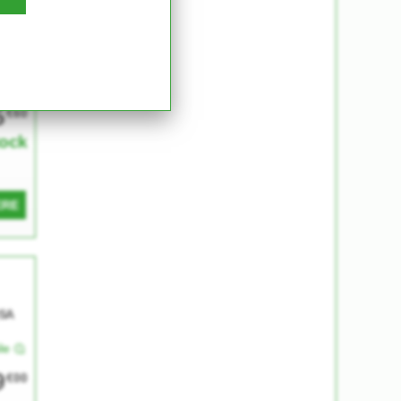
e
5
€60
tock
ERE
SA
le
9
€00