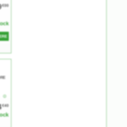
9
€00
tock
ERE
ORE
e
4
€40
tock